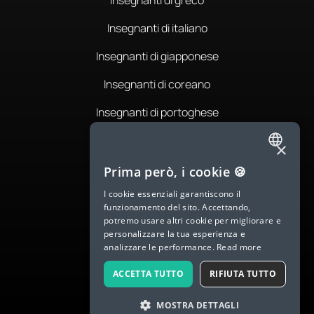
Insegnanti di greco
Insegnanti di italiano
Insegnanti di giapponese
Insegnanti di coreano
Insegnanti di portoghese
Insegnanti di rumeno
×
ENGLISH
Insegnanti di russo
Prima però, i cookie 🍪
SPANISH
I cookie essenziali garantiscono il
Insegnanti di spagnolo
funzionamento del sito. Accettando,
FRENCH
potremo usare altri cookie per migliorare e
Insegnanti di svedese
personalizzare la tua esperienza e
GERMAN
analizzare le performance.
Read more
Insegnanti di thai
ITALIAN
ACCETTA TUTTO
RIFIUTA TUTTO
CHINESE (SIMPLIFIED)
MOSTRA DETTAGLI
DANISH