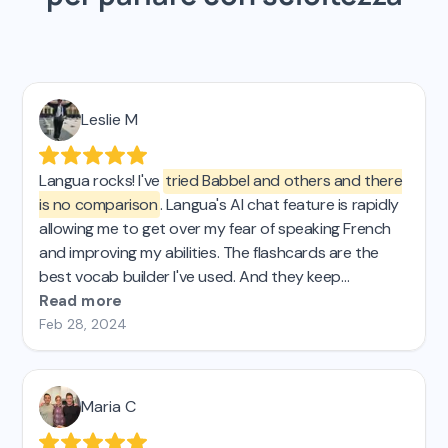
Leslie M
Langua rocks! I've
tried Babbel and others and there
is no comparison
. Langua's AI chat feature is rapidly
allowing me to get over my fear of speaking French
and improving my abilities. The flashcards are the
best vocab builder I've used. And they keep
improving the platform, which is AWESOME! 🤩
Read more
Feb 28, 2024
Maria C