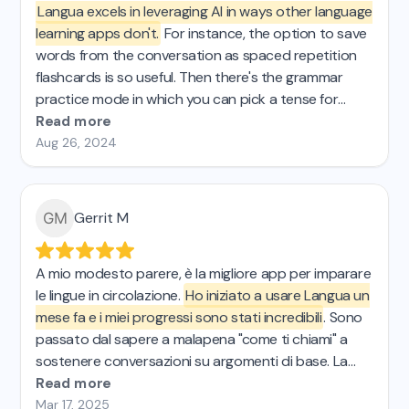
Langua excels in leveraging AI in ways other language
learning apps don't.
For instance, the option to save
words from the conversation as spaced repetition
flashcards is so useful. Then there's the grammar
practice mode in which you can pick a tense for
some targeted practice. These are just 2 examples
Read more
of what I was looking for that I just couldnt find in the
Aug 26, 2024
other AI apps I tried. If you're passionate about
effective learning, Langua is definitely for you.
Gerrit M
A mio modesto parere, è la migliore app per imparare
le lingue in circolazione.
Ho iniziato a usare Langua un
mese fa e i miei progressi sono stati incredibili
. Sono
passato dal sapere a malapena "come ti chiami" a
sostenere conversazioni su argomenti di base. La
chat con intelligenza artificiale è facilissima da usare e
Read more
ha tantissime funzioni, come la traduzione
Mar 17, 2025