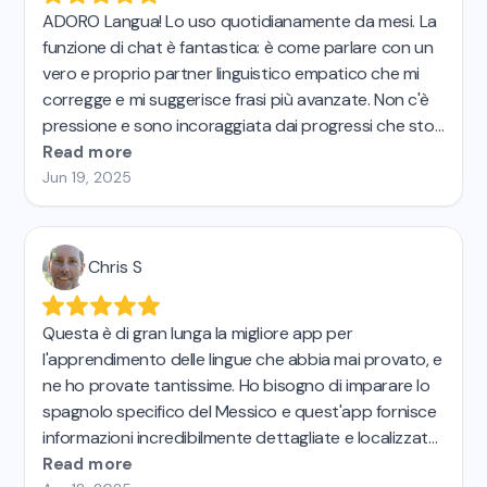
ADORO Langua! Lo uso quotidianamente da mesi. La
funzione di chat è fantastica: è come parlare con un
vero e proprio partner linguistico empatico che mi
corregge e mi suggerisce frasi più avanzate. Non c'è
pressione e sono incoraggiata dai progressi che sto
facendo sia con il mio tedesco intermedio che con il
Read more
mio italiano più elementare. Ho insegnato francese
Jun 19, 2025
per 27 anni e ho imparato lo spagnolo da
autodidatta negli ultimi anni.
Questo è di gran lunga il
miglior strumento per esercitarsi a parlare.
Chris S
Questa è di gran lunga la migliore app per
l'apprendimento delle lingue che abbia mai provato, e
ne ho provate tantissime. Ho bisogno di imparare lo
spagnolo specifico del Messico e quest'app fornisce
informazioni incredibilmente dettagliate e localizzate
su significati, utilizzo e persino slang. È fantastica e, se
Read more