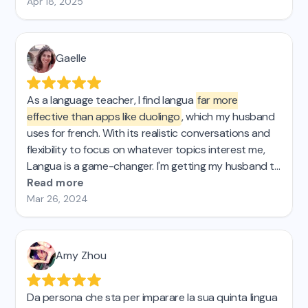
potessi acquistare una licenza a vita, lo farei senza
Apr 18, 2025
esitazione.
Gaelle
As a language teacher, I find langua
far more
effective than apps like duolingo
, which my husband
uses for french. With its realistic conversations and
flexibility to focus on whatever topics interest me,
Langua is a game-changer. I'm getting my husband to
switch and will recommend it to my students!
Read more
Mar 26, 2024
Amy Zhou
Da persona che sta per imparare la sua quinta lingua