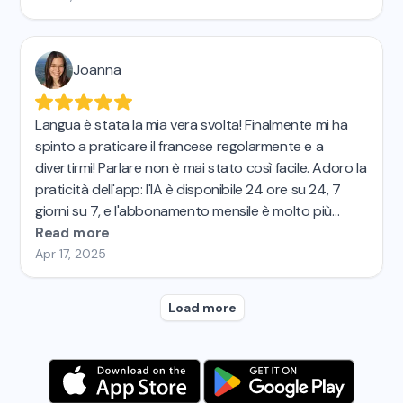
istantanea, le correzioni e i report di feedback
personalizzati... La mia insegnante di spagnolo e i miei
amici sono stupiti dai miei progressi! Direi che Langua
Joanna
è circa 15 volte più efficace (e 3 volte più divertente)
di Duolingo. Lo consiglio vivamente!
Langua è stata la mia vera svolta! Finalmente mi ha
spinto a praticare il francese regolarmente e a
divertirmi! Parlare non è mai stato così facile. Adoro la
praticità dell'app: l'IA è disponibile 24 ore su 24, 7
giorni su 7, e l'abbonamento mensile è molto più
economico delle lezioni private. Avevo già provato
Read more
altre app di apprendimento linguistico basate sull'IA,
Apr 17, 2025
ma nessuna si avvicinava a Langua. Sono davvero
impressionato e la consiglio vivamente! Fantastica! 😊
Load more