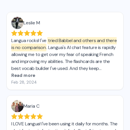
Leslie M
Langua rocks! I've
tried Babbel and others and there
is no comparison
. Langua's AI chat feature is rapidly
allowing me to get over my fear of speaking French
and improving my abilities. The flashcards are the
best vocab builder I've used. And they keep
improving the platform, which is AWESOME! 🤩
Read more
Feb 28, 2024
Maria C
I LOVE Langua! I've been using it daily for months. The