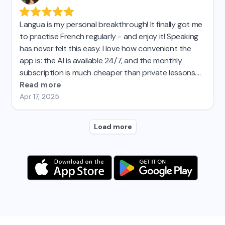
Duolingo. Highly recommend!
Langua is my personal breakthrough! It finally got me
to practise French regularly - and enjoy it! Speaking
has never felt this easy. I love how convenient the
app is: the AI is available 24/7, and the monthly
subscription is much cheaper than private lessons.
I’d tried other AI language apps before, but none
Read more
came close to Langua. I’m seriously impressed and
Apr 17, 2025
genuinely recommend it! Top! 😊
Load more