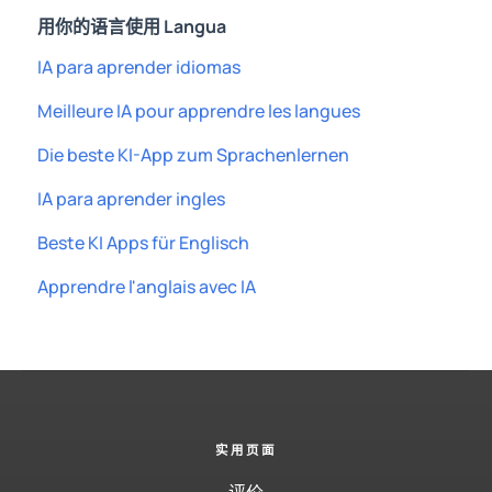
用你的语言使用 Langua
IA para aprender idiomas
Meilleure IA pour apprendre les langues
Die beste KI-App zum Sprachenlernen
IA para aprender ingles
Beste KI Apps für Englisch
Apprendre l'anglais avec IA
实用页面