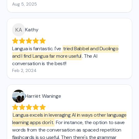
Aug 5, 2025
Kathy
Langua is fantastic. I've
tried Babbel and Duolingo
and I find Langua far more useful
. The AI
conversation is the best!!
Feb 2, 2024
Harriët Waninge
Langua excels in leveraging AI in ways other language
learning apps don't.
For instance, the option to save
words from the conversation as spaced repetition
flashcards is so useful. Then there's the grammar