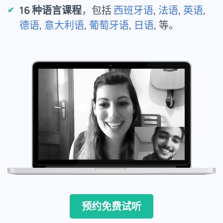
16 种语言课程
，包括
西班牙语
,
法语
,
英语
,
德语
,
意大利语
,
葡萄牙语
,
日语
, 等。
预约免费试听