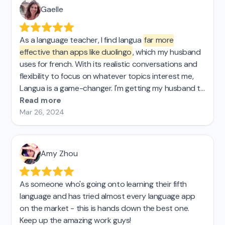
Gaelle
As a language teacher, I find langua
far more
effective than apps like duolingo
, which my husband
uses for french. With its realistic conversations and
flexibility to focus on whatever topics interest me,
Langua is a game-changer. I'm getting my husband to
switch and will recommend it to my students!
Read more
Mar 26, 2024
Amy Zhou
As someone who's going onto learning their fifth
language and has tried almost every language app
on the market - this is hands down the best one.
Keep up the amazing work guys!