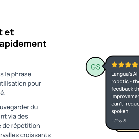
 et
rapidement
is la phrase
ilisation pour
é.
auvegarder du
nt via des
 de répétition
rvalles croissants