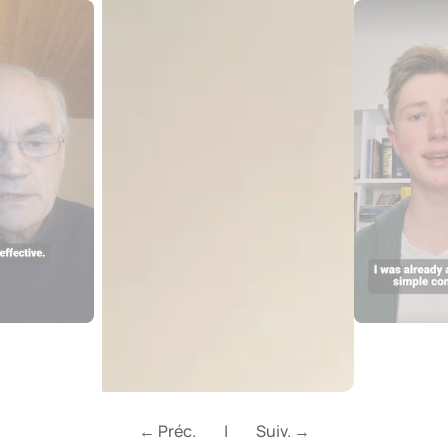
← Préc.
|
Suiv. →