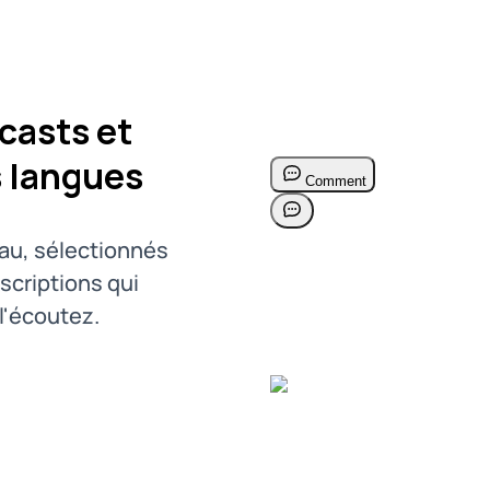
casts et
s langues
eau, sélectionnés
scriptions qui
l'écoutez.