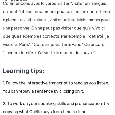
Commençons avec le verbe visiter. Visiter en français,
on peut l'utiliser seulement pour un lieu, un endroit, -so
a place, to visit a place-, visiter un lieu. Mais jamais pour
une personne. On ne peut pas visiter quelqu'un. Voici
quelques exemples corrects. Par exemple: "cet été, je
visiterai Paris". "Cet été, je visiterai Paris". Ou encore:
"l'année dernière, j'ai visité le musée du Louvre".
"L'année dernière, j'ai visité le musée du Louvre". Ou
enfin: "tu veux visiter le château ou tu préfères aller à la
Learning tips:
plage?". "Tu veux visiter le château ou tu préfères aller à
1. Follow the interactive transcript to read as you listen.
la plage?" Donc dans mes trois exemples, j'ai parlé de
You can replay a sentence by clicking on it.
Paris, donc une ville; le musée du Louvre, le château.
Donc on peut visiter une ville, un monument, mais pas
2. To work on your speaking skills and pronunciation, try
une personne. Par exemple, il est interdit de dire -it's
copying what Gaëlle says from time to time.
forbidden to say-: "j'ai visité le docteur" ou "j'ai visité