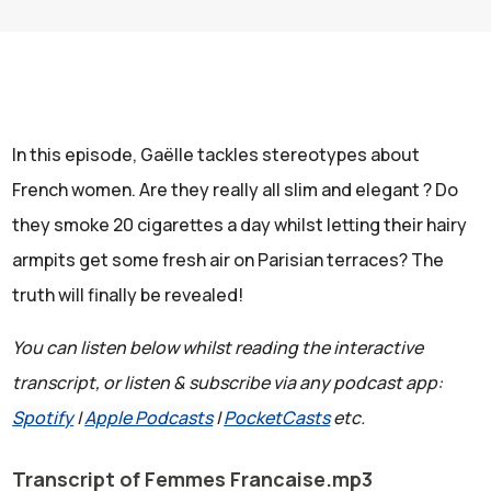
In this episode, Gaëlle tackles stereotypes about
French women. Are they really all slim and elegant ? Do
they smoke 20 cigarettes a day whilst letting their hairy
armpits get some fresh air on Parisian terraces? The
truth will finally be revealed!
You can listen below whilst reading the interactive
transcript, or listen & subscribe via any podcast app:
Spotify
|
Apple Podcasts
|
PocketCasts
etc.
Transcript of Femmes Francaise.mp3