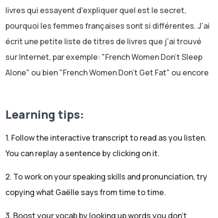
livres qui essayent d'expliquer quel est le secret,
pourquoi les femmes françaises sont si différentes. J'ai
écrit une petite liste de titres de livres que j'ai trouvé
sur Internet, par exemple: "French Women Don't Sleep
Alone" ou bien "French Women Don't Get Fat" ou encore
"There are no Fat Women in Paris" or "Forever chic,
French Women secret for aging in style and grace". Quel
Learning tips:
programme! Donc l'image des femmes françaises est
très discutée. On pense que c'est peut être un secret à
1. Follow the interactive transcript to read as you listen.
découvrir et on voit ça beaucoup dans les films, dans les
You can replay a sentence by clicking on it.
livres qui sont faits par des Français, mais surtout par
2. To work on your speaking skills and pronunciation, try
des étrangers. Dans les films américains, par exemple.
Donc, dans cet épisode, nous allons découper en deux
copying what Gaëlle says from time to time.
parties. D'abord, nous allons faire la liste des
3. Boost your vocab by looking up words you don't