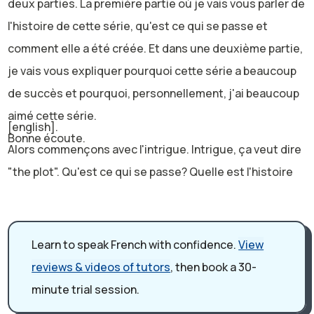
deux parties. La première partie où je vais vous parler de
l'histoire de cette série, qu'est ce qui se passe et
comment elle a été créée. Et dans une deuxième partie,
je vais vous expliquer pourquoi cette série a beaucoup
de succès et pourquoi, personnellement, j'ai beaucoup
aimé cette série.
[english].
Bonne écoute.
Alors commençons avec l'intrigue. Intrigue, ça veut dire
"the plot". Qu'est ce qui se passe? Quelle est l'histoire
dans cette série? Donc ça s'appelle "10 %" ou "Call my
agent" en anglais parce qu'on est dans une agence de
stars, donc un endroit où il y a des agents qui travaillent
Learn to speak French with confidence.
View
avec des stars du cinéma, donc des acteurs, des
reviews & videos of tutors
, then book a 30-
actrices. Et cette agence, elle est dans Paris, vraiment
minute trial session.
au cœur de Paris. Et cette agence s'appelle ASK (les