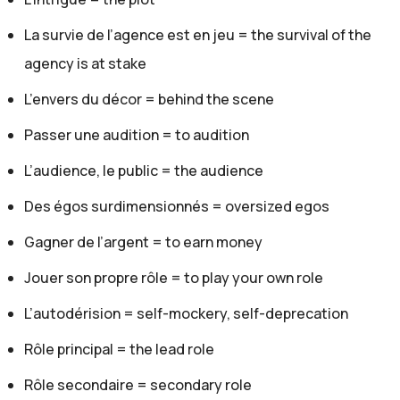
agents travaillent avec des stars, avec des acteurs et
des actrices. Donc on voit l'envers du décor - How it is in
La survie de l’agence est en jeu = the survival of the
the back stage right, not in the shiny spotlight, but
agency is at stake
behind the scene. Donc dans "À l'envers du décor".
L’envers du décor = behind the scene
Donc par exemple, comment les agents travaillent avec
les stars pour leur trouver des contrats, pour leur
Passer une audition = to audition
trouver des nouveaux films, pour leur faire passer des
L’audience, le public = the audience
auditions -castings-. Mais aussi comment les agents
Des égos surdimensionnés = oversized egos
aident les stars avec leurs problèmes personnels, des
Gagner de l’argent = to earn money
problèmes de relations intimes, des problèmes
d'argent, des problèmes de dépression,... Et aussi
Jouer son propre rôle = to play your own role
comment travailler avec des stars qui ont des ego
L’autodérision = self-mockery, self-deprecation
surdimensionné. Souvent, les euh... les acteurs, les
Rôle principal = the lead role
actrices peuvent être très prétentieux, très sûrs d'eux
Rôle secondaire = secondary role
même -very sure of themself. Et donc voilà, on voit tout