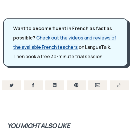
there but) if you had George Clooney for example, he
would really play George Clooney with his real life,
slightly modified but that's the idea. They don't play
Want to become fluent in French as fast as
someone else, they play themself. Donc ils jouent leur
possible?
Check out the videos and reviews of
propre rôle.
the available French teachers
on LanguaTalk.
Et ça, c'est très intéressant. C'est rare, dans le cinéma
Then book a free 30-minute trial session.
français en particulier. Les acteurs français n'aiment pas
beaucoup jouer leur propre rôle parce que ça demande
de montrer un peu son intimité et surtout d'avoir
beaucoup d'autodérision. To be able to laugh about
yourself. Et ça, les acteurs français ne sont pas très
bons pour ça. Donc c'est vraiment le concept clé de la
série, c'est d'avoir des vrais stars qui jouent leur propre
rôle et on dit en français des guest stars. Donc on
YOU MIGHT ALSO LIKE