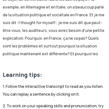
exemple, en Allemagne et en Italie, on a beaucoup parlé
de la situation politique et sociétale en France. Et je me
suis dit -I thought for myself-, je me suis dit que peut-
être vous, les auditeurs, vous aviez besoin d'une petite
explication. Pourquoi, en France, ça ne va pas? Quels
sont les problèmes et surtout pourquoi la situation
politique maintenant est différente? Et pourquoi les
commentateurs à l'étranger -abroad-, sont inquiets-
they are worried-?
Donc c'est ce que nous allons voir aujourd'hui. Pour
Learning tips:
vous faire un petit rappel de la vie politique en France: la
1. Follow the interactive transcript to read as you listen.
France, c'est une démocratie avec un président de la
You can replay a sentence by clicking on it.
République. Il s'appelle Emmanuel Macron et il y a aussi
un régime parlementaire, donc avec un Parlement. Et
2. To work on your speaking skills and pronunciation, try