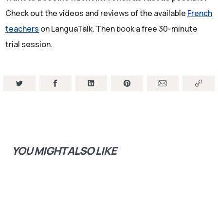
est la candidate de l'extrême droite -so The far right- de
Check out the videos and reviews of the available
French
l'extrême droite. Et beaucoup de Français ont voté pour
teachers
on LanguaTalk. Then book a free 30-minute
Emmanuel Macron -but not because they believed in him
trial session.
or his politics. Mais pour bloquer Marine Le Pen. Pour
stopper l'extrême droite. Mais donc c'était un vote par
défaut, ce n'était pas vraiment par choix. Ce n'était pas
la préférence des Français, c'était pour choisir le moins
pire des deux. Vous savez, on dit "the lesser of two
evels". Et bien c'était exactement cette situation. Donc,
beaucoup de Français n'étaient pas du tout satisfaits
YOU MIGHT ALSO LIKE
du résultat des élections présidentielles. Emmanuel
Macron a été réélu, mais ce n'était pas par plaisir et ce
n'était pas pour dire on est d'accord avec votre
programme, avec vos méthodes. Pas du tout.
Et en France, il y a toujours des élections