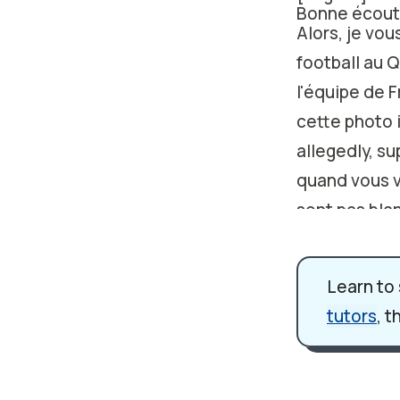
Bonne écout
Alors, je vo
football au Q
l'équipe de F
cette photo i
allegedly, su
quand vous v
sont pas blan
y a des joue
Et cette pho
Learn to
parce que c'é
tutors
, t
l'équipe de F
étrangers". T
une tragédie
Et donc après