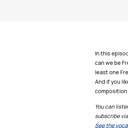
In this episo
can we be Fr
least one Fr
And if you li
composition 
You can liste
subscribe vi
See the voca