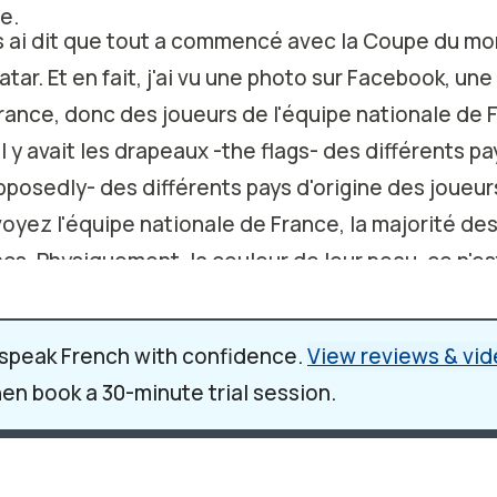
e.
us ai dit que tout a commencé avec la Coupe du m
atar. Et en fait, j'ai vu une photo sur Facebook, un
rance, donc des joueurs de l'équipe nationale de F
l y avait les drapeaux -the flags- des différents pa
pposedly- des différents pays d'origine des joueurs
oyez l'équipe nationale de France, la majorité des
cs. Physiquement, la couleur de leur peau, ce n'est
urs noirs et des joueurs maghrebins.
to m'a beaucoup dérangée -it disturbed me, it an
 speak French with confidence.
View reviews & vid
tait vraiment assez agressif et assez raciste pour 
hen book a 30-minute trial session.
rance n'est pas une vraie équipe de Français, ils s
hey are all foreigners, and more than that, they ar
 pour certaines personnes.
 cette photo, quelques jours après, -so a few days 