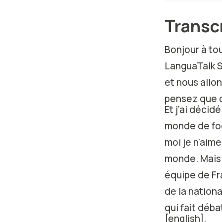
Transcr
Bonjour à to
LanguaTalk Sl
et nous allo
pensez que c
Et j'ai décid
monde de foot
moi je n'aime
monde. Mais i
équipe de Fr
de la nationa
qui fait déba
[english].