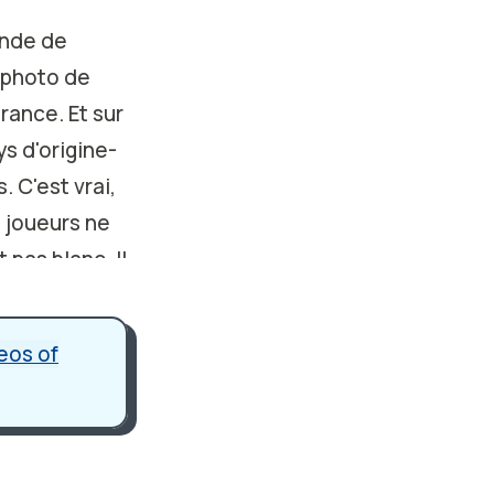
onde de
e photo de
rance. Et sur
ys d'origine-
. C'est vrai,
 joueurs ne
 pas blanc. Il
noyed me-
eos of
dire: "voilà,
ont tous
e Black! C'est
later- j'ai vu