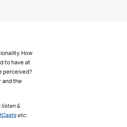
tionality. How
d to have at
e perceived?
ar and the
 listen &
tCasts
etc.