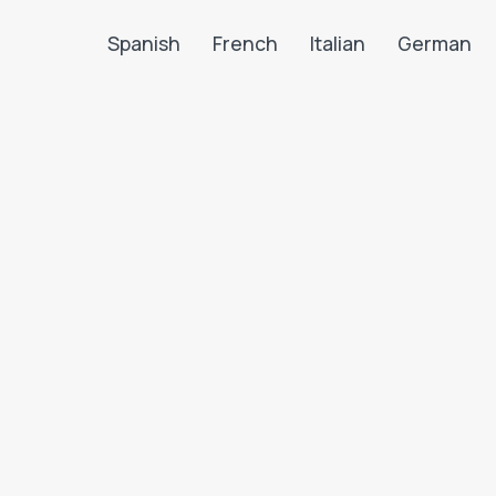
Spanish
French
Italian
German
Search LanguaTalk