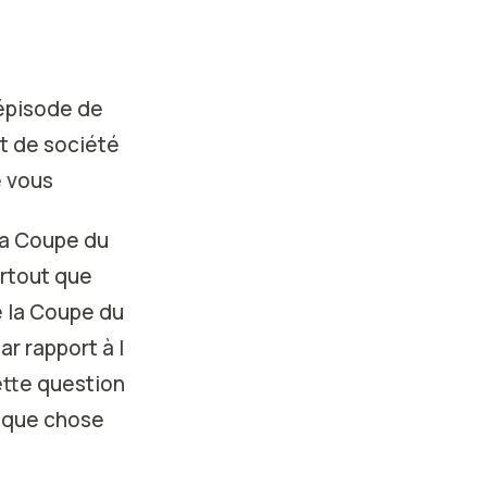
 épisode de
it de société
e vous
 la Coupe du
urtout que
de la Coupe du
r rapport à l
ette question
elque chose