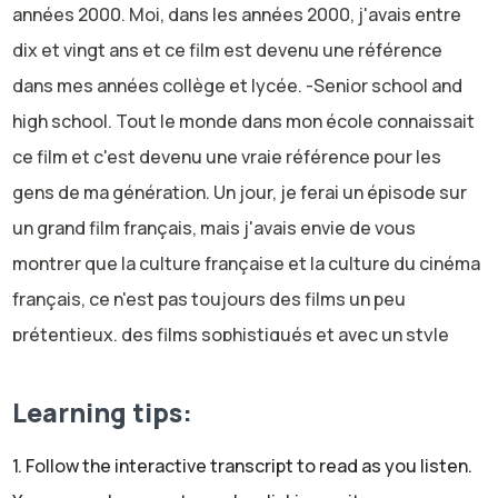
années 2000. Moi, dans les années 2000, j'avais entre
dix et vingt ans et ce film est devenu une référence
dans mes années collège et lycée. -Senior school and
high school. Tout le monde dans mon école connaissait
ce film et c'est devenu une vraie référence pour les
gens de ma génération. Un jour, je ferai un épisode sur
un grand film français, mais j'avais envie de vous
montrer que la culture française et la culture du cinéma
français, ce n'est pas toujours des films un peu
prétentieux, des films sophistiqués et avec un style
très lent. Mais on fait aussi des comédies puisque ce
film est en effet une comédie et je voulais vous montrer
Learning tips:
un peu aussi cet art un peu plus populaire et moins
1. Follow the interactive transcript to read as you listen.
cérébral.
Speaker1: