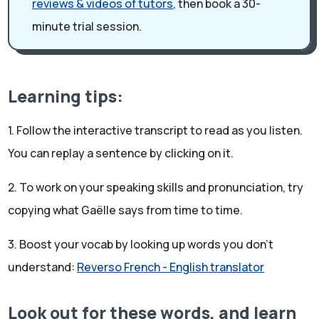
reviews & videos of tutors
, then book a 30-
dans de nombreux pays: Brésil, Canada, France,
minute trial session.
Australie.
André:
France et Australie, c'est ça.
Gaëlle:
Learning tips:
Et donc aujourd'hui nous faisons cette interview parce
que justement tu as habité en France et tu étais
1. Follow the interactive transcript to read as you listen.
étudiant en particulier. Donc est-ce que tu peux nous
You can replay a sentence by clicking on it.
dire en quelle année tu es arrivé en France?
André:
2. To work on your speaking skills and pronunciation, try
Oui, je suis arrivé en France en 2007. Avril.. mars ou avril
copying what Gaëlle says from time to time.
2007.
Gaëlle:
3. Boost your vocab by looking up words you don't
Et donc tu étais étudiant. Qu'est-ce que tu étudiais en
understand:
Reverso French - English translator
France?
André:
Look out for these words, and learn
Mes études, c'était plutôt... je faisais des études un