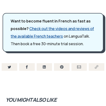
recherche de la maladie de Parkinson. Et quand
l'opportunité est apparue, je me suis dit "mais pourquoi
Want to become fluent in French as fast as
pas?". Il faut se trouver des raisons pour ne PAS partir
possible?
Check out the videos and reviews of
dans un autre pays, en France par exemple, parce que
the available French teachers
on LanguaTalk.
l'idée était vraiment étonnante.
Gaëlle:
Then book a free 30-minute trial session.
Et est-ce que tu parlais déjà français quand tu es arrivé
en France?
André:
Non. J'avais fait quatre jours de cours si je pense. J'ai lu
quelques pages... Mais non, c'était l'exposition
quotidienne.
Gaëlle:
Et donc, est-ce que la transition était un peu difficile?
André:
YOU MIGHT ALSO LIKE
Il a une petite histoire là dedans. Par exemple, quand j'ai