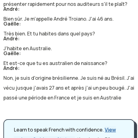
présenter rapidement pour nos auditeurs s'il te plaît?
André:
Bien sûr. Je m'appelle André Troiano. J'ai 46 ans.
Gaëlle:
Très bien. Et tu habites dans quel pays?
André:
J'habite en Australie.
Gaëlle:
Et est-ce que tu es australien de naissance?
André:
Non, je suis d'origine brésilienne. Je suis né au Brésil. J'ai
vécu jusque j'avais 27 ans et après j'ai un peu bougé. J'ai
passé une période en France et je suis en Australie
depuis douze ans.
Gaëlle:
Depuis douze ans. Et je sais aussi que tu as étudié aussi
Learn to speak French with confidence.
View
au Canada. Donc tu as beaucoup voyagé et tu as habité