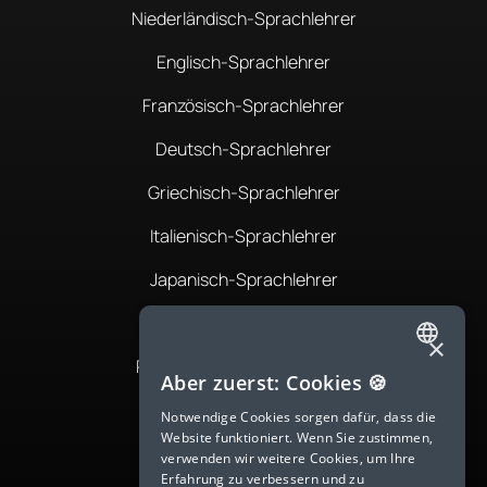
Niederländisch-Sprachlehrer
Englisch-Sprachlehrer
Französisch-Sprachlehrer
Deutsch-Sprachlehrer
Griechisch-Sprachlehrer
Italienisch-Sprachlehrer
Japanisch-Sprachlehrer
Koreanisch-Sprachlehrer
×
Portugiesisch-Sprachlehrer
ENGLISH
Aber zuerst: Cookies 🍪
Rumänisch-Sprachlehrer
SPANISH
Notwendige Cookies sorgen dafür, dass die
Website funktioniert. Wenn Sie zustimmen,
FRENCH
Russisch-Sprachlehrer
verwenden wir weitere Cookies, um Ihre
Erfahrung zu verbessern und zu
GERMAN