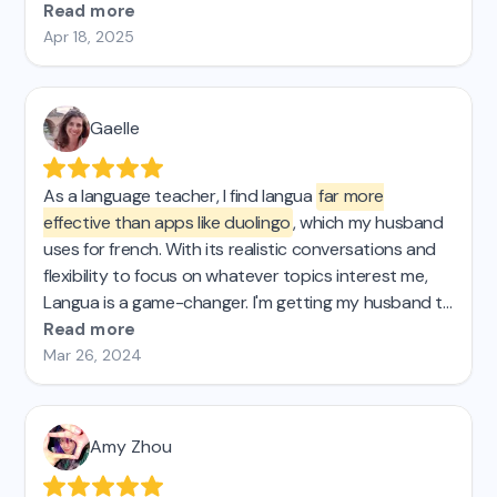
Verwendung und sogar Slang. Sie ist fantastisch, und
Read more
wenn ich eine lebenslange Lizenz kaufen könnte,
Apr 18, 2025
würde ich das sofort tun.
Gaelle
As a language teacher, I find langua
far more
effective than apps like duolingo
, which my husband
uses for french. With its realistic conversations and
flexibility to focus on whatever topics interest me,
Langua is a game-changer. I'm getting my husband to
switch and will recommend it to my students!
Read more
Mar 26, 2024
Amy Zhou