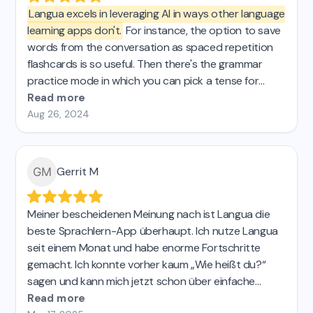
Langua excels in leveraging AI in ways other language
learning apps don't.
For instance, the option to save
words from the conversation as spaced repetition
flashcards is so useful. Then there's the grammar
practice mode in which you can pick a tense for
some targeted practice. These are just 2 examples
Read more
of what I was looking for that I just couldnt find in the
Aug 26, 2024
other AI apps I tried. If you're passionate about
effective learning, Langua is definitely for you.
Gerrit M
Meiner bescheidenen Meinung nach ist Langua die
beste Sprachlern-App überhaupt. Ich nutze Langua
seit einem Monat und habe enorme Fortschritte
gemacht. Ich konnte vorher kaum „Wie heißt du?“
sagen und kann mich jetzt schon über einfache
Themen unterhalten. Der KI-Chat ist super einfach zu
Read more