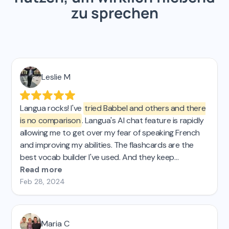
zu sprechen
Leslie M
Langua rocks! I've
tried Babbel and others and there
is no comparison
. Langua's AI chat feature is rapidly
allowing me to get over my fear of speaking French
and improving my abilities. The flashcards are the
best vocab builder I've used. And they keep
improving the platform, which is AWESOME! 🤩
Read more
Feb 28, 2024
Maria C