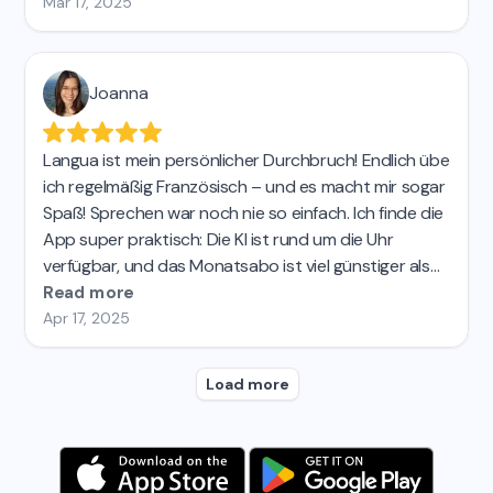
bedienen und bietet viele Funktionen wie
Mar 17, 2025
Sofortübersetzung, Korrekturen und personalisierte
Feedbackberichte. Meine Spanischlehrerin und meine
Freunde sind begeistert von meinen Fortschritten!
Joanna
Langua ist etwa 15-mal effektiver (und macht dreimal
so viel Spaß) wie Duolingo. Absolut empfehlenswert!
Langua ist mein persönlicher Durchbruch! Endlich übe
ich regelmäßig Französisch – und es macht mir sogar
Spaß! Sprechen war noch nie so einfach. Ich finde die
App super praktisch: Die KI ist rund um die Uhr
verfügbar, und das Monatsabo ist viel günstiger als
Privatunterricht. Ich hatte vorher schon andere KI-
Read more
Sprach-Apps ausprobiert, aber keine kam an Langua
Apr 17, 2025
heran. Ich bin total begeistert und kann sie nur
wärmstens empfehlen! 😊
Load more