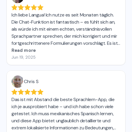
Ich liebe Langua! Ich nutze es seit Monaten täglich.
Die Chat-Funktion ist fantastisch – es fühlt sich an,
als würde ich mit einem echten, verständnisvollen
Sprachpartner sprechen, der mich korrigiert und mir
fortgeschrittenere Formulierungen vorschlägt. Es ist
völlig stressfrei, und ich bin begeistert, wie sehr ich
Read more
sowohl mein Deutsch (Mittelstufe) als auch mein
Jun 19, 2025
Italienisch (Grundstufe) verbessere. Ich habe 27
Jahre lang Französisch unterrichtet und mir in den
letzten Jahren selbstständig Spanisch beigebracht.
Chris S
Dies ist mit Abstand das beste Tool zum Üben des
Sprechens.
Das ist mit Abstand die beste Sprachlern-App, die
ich je ausprobiert habe – und ich habe schon viele
getestet. Ich muss mexikanisches Spanisch lernen,
und diese App bietet unglaublich detaillierte und
extrem lokalisierte Informationen zu Bedeutungen,