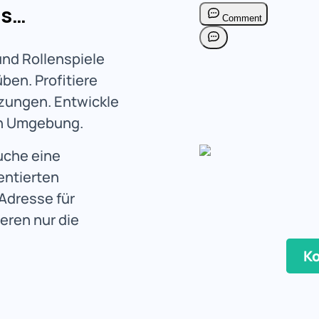
es…
nd Rollenspiele
üben. Profitiere
zungen. Entwickle
en Umgebung.
uche eine
entierten
 Adresse für
ieren nur die
Ko