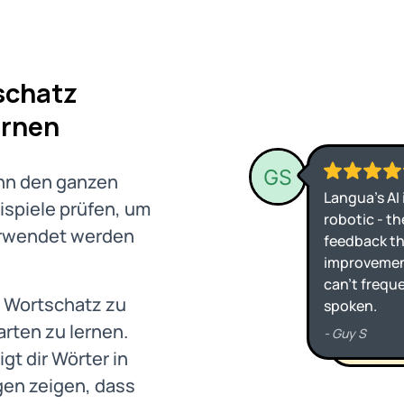
schatz
ernen
ann den ganzen
spiele prüfen, um
erwendet werden
, Wortschatz zu
arten zu lernen.
gt dir Wörter in
en zeigen, dass