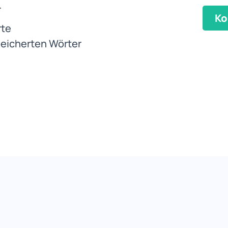
.
Ko
rte
peicherten Wörter