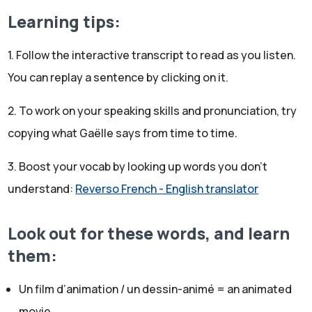
de vrais acteurs. Ce n'est pas filmé avec une vraie
Learning tips:
caméra. Ce sont donc des dessins -drawings- qui sont
faits à la main ou qui sont faits avec l'ordinateur. Donc en
1. Follow the interactive transcript to read as you listen.
anglais, on peut dire "an animated, a cartoon".
You can replay a sentence by clicking on it.
Et donc ce film a été réalisé, il a été fait par un monsieur
français qui s'appelle Michel Ocelot. On va parler de lui
2. To work on your speaking skills and pronunciation, try
après. Et avec un très petit budget. Ils avaient à l'époque
copying what Gaëlle says from time to time.
seulement 25 millions de francs. Donc le franc, c'est
3. Boost your vocab by looking up words you don't
l'ancienne monnaie en France. Si on compare avec des
understand:
Reverso French - English translator
euros actuels, ça fait 3,8 millions d'euros. Donc c'est
vraiment un très petit budget. Surtout si on regarde les
Look out for these words, and learn
budgets des gros films américains, des gros studios
them:
américains comme Disney, Pixar, Dreamworks, etc.
Donc voilà. Donc un film long, avec un tout petit budget
Un film d’animation / un dessin-animé = an animated
et le tout coordonné par Michel Ocelot.
L'histoire de Kirikou, c'est une histoire traditionnelle
movie