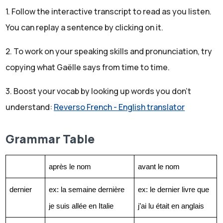
1. Follow the interactive transcript to read as you listen.
Paris". "La semaine prochaine" et j'ai mis "prochaine"
You can replay a sentence by clicking on it.
derrière. Mais je peux aussi dire : "Pour ma prochaine
visite, j'irai au Louvre". "Pour ma prochaine visite, j'irai au
2. To work on your speaking skills and pronunciation, try
Louvre". Et donc j'ai mis "prochaine" devant le mot
copying what Gaëlle says from time to time.
"visite" et les deux sont corrects. On peut aussi dire: "la
3. Boost your vocab by looking up words you don't
semaine dernière j'ai vu ma sœur", "la semaine dernière
understand:
Reverso French - English translator
j'ai vu ma sœur". Donc j'ai placé "dernière" après
"semaine". Mais je peux dire: "la dernière semaine de
Grammar Table
septembre, j'irai voir ma sœur". "La dernière semaine de
septembre j'irai voir ma sœur". Et donc "dernière" était
après le nom
avant le nom
placée avant le mot "semaine".
Toutes ces phrases sont correctes, mais ça ne veut pas
dernier
ex: la semaine dernière 
ex: le dernier livre que 
dire la même chose. Et donc comment choisir? Est-ce
je suis allée en Italie
j’ai lu était en anglais
que je mets "prochain" devant ou derrière? "Dernier"