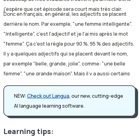
j'espère que cet épisode sera court mais très clair.
Donc en français, en général, les adjectifs se placent
derrière le nom. Par exemple, "une femme intelligente".
"Intelligente", c'est l'adjectif et je l'ai mis après le mot
"femme". Ça c'est la règle pour 90 %, 95 % des adjectifs.
Il y a quelques adjectifs qui se placent devant le nom,
par exemple "belle, grande, jolie", comme: "une belle
femme", "une grande maison". Mais il y a aussi certains
adjectifs qui peuvent se placer devant ou derrière. Les
deux sont possibles et ça change le sens de l'adjectif. Il
NEW:
Check out Langua
, our new, cutting-edge
y a une liste de ces adjectifs, mais aujourd'hui, je ne
AI language learning software.
veux pas tous les présenter. Je veux me concentrer
vraiment, en particulier sur "Prochain" et "dernier".
Parce que par exemple, on peut dire "la semaine
Learning tips:
prochaine je vais à Paris", donc "Next week, I'm going to