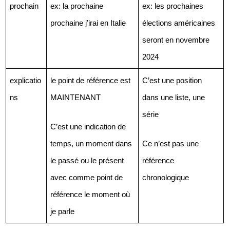
devant ou derrière?
prochain
ex: la prochaine 
ex: les prochaines 
Commençons avec l'adjectif "dernier". "Dernier" en
prochaine j’irai en Italie
élections américaines 
anglais, on le traduit par "last". Donc regardons quand il
seront en novembre 
est après le nom, par exemple: "la semaine dernière". Ça,
2024
c'est une situation que vous utilisez beaucoup - "la
semaine dernière, l'année dernière, ...". On le dit très
explicatio
le point de référence est 
C’est une position 
couramment. Quand on utilise donc "dernière" après le
ns
MAINTENANT
dans une liste, une 
nom, c'est qu'on parle donc d'un événement passé et
série
C’est une indication de 
qui a comme point de référence maintenant. Ça veut
temps, un moment dans 
Ce n’est pas une 
dire que on prend aujourd'hui, le moment où je parle,
le passé ou le présent 
référence 
donc maintenant, comme notre référence et on regarde
combien de temps avant. Donc si je dis "la semaine
avec comme point de 
chronologique
dernière", eh bien maintenant je suis le 12 juillet (quand
référence le moment où 
j'enregistre cet épisode), eh bien, la semaine dernière,
je parle
c'était vendredi 5 juillet. Si je dis "le mois dernier", eh