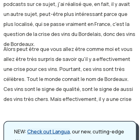
podcasts sur ce sujet, j'ai réalisé que, en fait, il y avait
un autre sujet, peut-être plus intéressant parce que
plus localisé, qui se passe vraiment en France, c'est la
question de la crise des vins du Bordelais, donc des vins
de Bordeaux.
Alors peut être que vous allez être comme moi et vous
allez être très surpris de savoir qu'il y a effectivement
une crise pour ces vins. Pourtant, ces vins sont très
célèbres. Tout le monde connait le nom de Bordeaux.
Ces vins sont le signe de qualité, sont le signe de aussi
des vins très chers. Mais effectivement, il y a une crise
depuis quelques années et donc c'est ça que nous
allons étudier, que nous allons comprendre aujourd'hui.
Donc, j'ai divisé cet épisode en trois parties. La première
NEW:
Check out Langua
, our new, cutting-edge
partie pour vous parler de: quelle est la situation