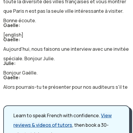
toute la diversité des villes françaises et vous montrer
que Paris n est pas la seule ville intéressante à visiter.
Bonne écoute.
Gaelle:
[english]
Gaelle:
Aujourd'hui, nous faisons une interview avec une invitée
spéciale. Bonjour Julie.
Julie:
Bonjour Gaëlle.
Gaelle:
Alors pourrais-tu te présenter pour nos auditeurs s'il te
plaît ?
Julie:
Oui, bien sûr. Donc je m'appelle Julie, j'ai 35 ans et
Learn to speak French with confidence.
View
j'habite à Saint-Étienne dont je vais vous parler et je
reviews & videos of tutors
, then book a 30-
suis médecin. Je suis mariée et je n'ai pas d'enfants.