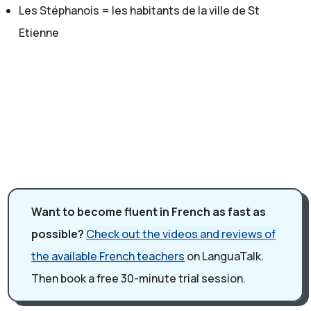
Gaelle:
Les Stéphanois = les habitants de la ville de St
Vous n'avez pas trop le problème du réchauffement
Etienne
climatique pour l'instant avec des températures trop
chaudes.
Julie:
Un peu, surtout sur les plaines aux alentours de Saint-
Etienne qui là sont beaucoup plus basses en altitude. Et
là, les températures, l'été peuvent être vraiment très
chaudes et très désagréable, mais le climat de la ville en
tant que tel est plus agréable parce qu'il y a ses
Want to become fluent in French as fast as
montagnes aux alentours. Parce que c'est assez haut
possible?
Check out the videos and reviews of
et c'est très boisé. Il y a beaucoup de forêts aux
the available French teachers
on LanguaTalk.
alentours. Beaucoup de ruisseaux, de fleuves.
Gaelle:
Then book a free 30-minute trial session.
Oui, donc c'est une région avec beaucoup de nature.
Julie: