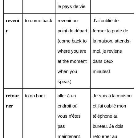
coming back semaine, [so you were somewhere and you
le pays de vie
gonna come back], mais ça dépend de l'endroit où vous
reveni
to come back
revenir au 
J’ai oublié de 
allez et de l'endroit où vous êtes quand vous parlez. Ça,
r
point de départ 
fermer la porte de 
c'est vraiment l'explication principale.
Commençons avec le verbe rentrer. Rentrer, donc, c'est
(come back to 
la maison, attends-
le verbe RE-entrer. "Entrer" c'est "to come in", donc c'est
where you are 
moi, je reviens 
"to come in again" maybe? Donc, la vraie traduction,
at the moment 
dans deux 
c'est "to come back" mais "to come back HOME". C'est
when you 
minutes!
ça l'idée essentielle. Ça veut dire aller dans un endroit
speak)
(to a place) that is home. Donc ça peut être votre
retour
to go back
aller à un 
Je suis à la maison 
maison, par exemple, ou le pays d'où vous venez (where
ner
endroit où 
et j’ai oublié mon 
you're coming from). Ou alors le pays où vous habitez.
vous n’êtes 
téléphone au 
Par exemple pour moi, ce sont deux choses différentes.
pas 
bureau. Je dois 
Moi, je suis française, donc mon pays d'origine, c'est la
maintenant
retourner au 