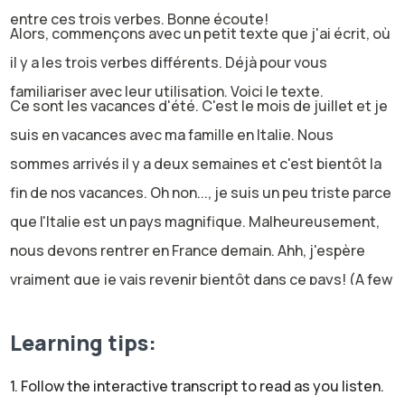
entre ces trois verbes. Bonne écoute!
Alors, commençons avec un petit texte que j'ai écrit, où
il y a les trois verbes différents. Déjà pour vous
familiariser avec leur utilisation. Voici le texte.
Ce sont les vacances d'été. C'est le mois de juillet et je
suis en vacances avec ma famille en Italie. Nous
sommes arrivés il y a deux semaines et c'est bientôt la
fin de nos vacances. Oh non..., je suis un peu triste parce
que l'Italie est un pays magnifique. Malheureusement,
nous devons rentrer en France demain. Ahh, j'espère
vraiment que je vais revenir bientôt dans ce pays! (A few
weeks later). Je parle avec mon mari. On regarde les
photos de nos vacances en Italie. Ahhh, c'était vraiment
Learning tips:
magnifique... Alors je lui demande: "dis, on retourne
1. Follow the interactive transcript to read as you listen.
quand en Italie? C'était vraiment bien".