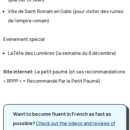
surtout, la température a commencé au mois de juin, la
Ville de Saint Romain en Galle (pour visiter des ruines
chaleur était au mois de juin. Et ça, c'est vrai, ce n'est
de l’empire romain)
pas très normal. Donc on a dit Lyon est probablement la
deuxième ville de France ou la troisième. Il y a une
Evénement spécial
compétition avec Marseille, donc c'est une grande ville,
très grande ville. Ça, c'est sûr. En terme de relief. Est ce
La Fête des Lumières (la semaine du 8 décembre)
qu'il y a des choses intéressantes à Lyon?
Léa:
Site internet:
Le petit paumé (et ses recommandations
Oui, en effet. Alors quand tu disais très grande ville, pour
« RPPP » = Recommandé Par le Petit Paumé)
donner un ordre d'idée, elle s'étend sur 50 kilomètres
carrés, ce qui est très grand. Elle est située entre plaine
plutôt à l'Est et colline au nord et à l'ouest.
Gaëlle:
Want to become fluent in French as fast as
Alors colline, ça veut dire une petite montagne,
possible?
Check out the videos and reviews of
vraiment petite, c'est " a hill". Donc il y a des collines -