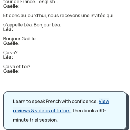
tour de France. [english].
Gaëlle:
Et donc aujourd'hui, nous recevons une invitée qui
s'appelle Léa. Bonjour Léa.
Léa:
Bonjour Gaëlle.
Gaëlle:
Ça va?
Léa:
Ça va et toi?
Gaëlle:
Oui très bien, merci. Alors, est ce que tu pourrais te
présenter rapidement pour nos auditeurs, s'il te plaît?
Oui. Alors je m'appelle Léa, j'ai 33 ans. Je vis dans une
Learn to speak French with confidence.
View
petite ville entre Lyon et Saint-Etienne, en France, qui
reviews & videos of tutors
, then book a 30-
s'appelle Ferney. Je vis en couple avec Julie, qui est
minute trial session.
originaire de Saint-Etienne. Moi, je suis originaire, j'ai