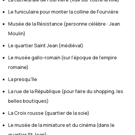
et en terme de climat? Comment est la ville?
Léa:
Le funiculaire pour monter la colline de Fourvière
C'est une ville qui a un climat semi-continental, donc les
Musée de la Résistance (personne célèbre : Jean
hivers sont plutôt doux. On a très rarement de la neige.
Moulin)
Par contre, il y fait chaud en été.
Gaëlle:
Le quartier Saint Jean (médiéval)
Oui et c'est de pire en pire. It's worse and worse. Avec le
Le musée gallo-romain (sur l’époque de l’empire
réchauffement climatique, il fait de plus en plus chaud
romaine)
en été. Cet été, c'était exceptionnel. Mais quel était le
La presqu’île
maximum cet été?
Léa:
La rue de la République (pour faire du shopping, les
Eh bien là, il y a deux jours, il faisait 38, voire 39 degrés.
belles boutiques)
Gaëlle:
Voilà donc 38 degrés Celsius. C'est important pour nos
La Croix rousse (quartier de la soie)
auditeurs américains. Ce n'est pas des degrés
Le musée de la miniature et du cinéma (dans le
Fahrenheit. C'est très chaud. Ce n'est pas normal. Et
quartier St Jean)