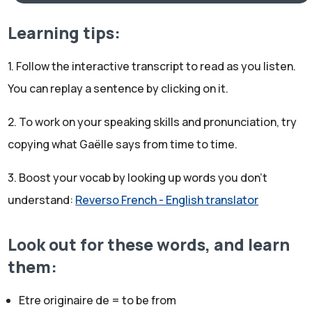
grandi à Lyon. Et dans la vie, je suis psychiatre pour
enfants, adolescents et adultes. Et je travaille entre
Learning tips:
Lyon et Saint-Etienne.
Gaëlle:
1. Follow the interactive transcript to read as you listen.
Très bien. Donc là, Léa nous a donné plusieurs noms de
You can replay a sentence by clicking on it.
ville. Elle nous a parlé de Lyon et Saint Etienne. Lyon,
2. To work on your speaking skills and pronunciation, try
c'est une très grande ville. Saint-Etienne est une ville un
copying what Gaëlle says from time to time.
peu plus petite. De quelle ville tu veux nous parler
aujourd'hui?
3. Boost your vocab by looking up words you don't
Léa:
understand:
Reverso French - English translator
Eh bien, aujourd'hui, j'aimerais bien vous parler de Lyon,
ville où j'ai grandi et que j'aime beaucoup.
Gaëlle:
Look out for these words, and learn
Donc grandi, ça veut dire "to grow up". Donc Lyon, c'est
them:
la ville où Léa était petite et elle a grandi -she grew up in
Etre originaire de = to be from
that city. Très bien. Donc tu veux nous parler de Lyon.