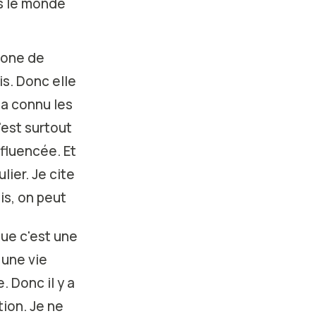
ns le monde
mone de
is. Donc elle
 a connu les
'est surtout
nfluencée. Et
ier. Je cite
is, on peut
que c'est une
 une vie
. Donc il y a
tion. Je ne