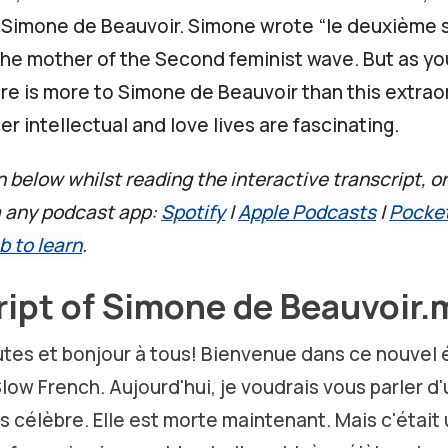
 Simone de Beauvoir. Simone wrote “le deuxième s
he mother of the Second feminist wave. But as you
ere is more to Simone de Beauvoir than this extrao
er intellectual and love lives are fascinating.
n below whilst reading the interactive transcript, or
a any podcast app:
Spotify
|
Apple Podcasts
|
Pocke
b to learn
.
ript of Simone de Beauvoir
utes et bonjour à tous! Bienvenue dans ce nouvel
low French. Aujourd'hui, je voudrais vous parler 
s célèbre. Elle est morte maintenant. Mais c'était