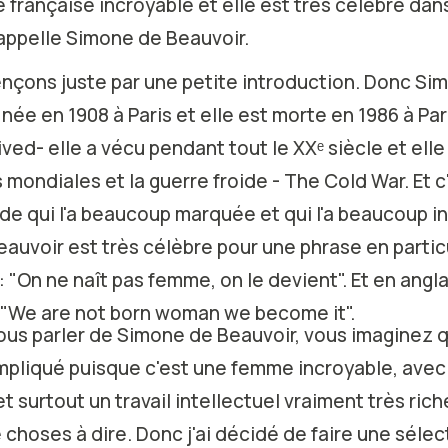
e française incroyable et elle est très célèbre da
s'appelle Simone de Beauvoir.
çons juste par une petite introduction. Donc Si
née en 1908 à Paris et elle est morte en 1986 à Par
ived- elle a vécu pendant tout le XXᵉ siècle et elle
mondiales et la guerre froide - The Cold War. Et c
ide qui l'a beaucoup marquée et qui l'a beaucoup i
auvoir est très célèbre pour une phrase en particul
: "On ne naît pas femme, on le devient". Et en angla
: "We are not born woman we become it".
vous parler de Simone de Beauvoir, vous imaginez 
ompliqué puisque c'est une femme incroyable, avec
t surtout un travail intellectuel vraiment très riche
choses à dire. Donc j'ai décidé de faire une sélec