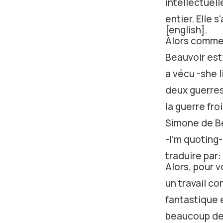
intellectuell
entier. Elle 
[english].
Alors commen
Beauvoir est 
a vécu -she l
deux guerres 
la guerre fro
Simone de Be
-I'm quoting-
traduire par
Alors, pour 
un travail c
fantastique e
beaucoup de 