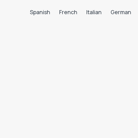
Spanish
French
Italian
German
Search LanguaTalk