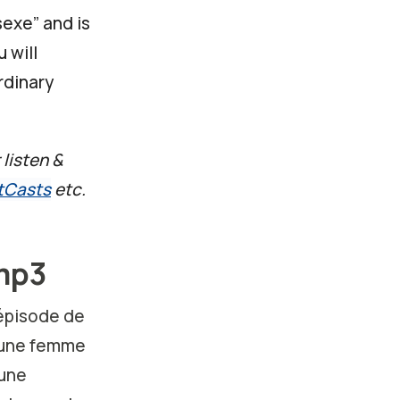
exe” and is
 will
rdinary
 listen &
tCasts
etc.
.mp3
 épisode de
d'une femme
 une