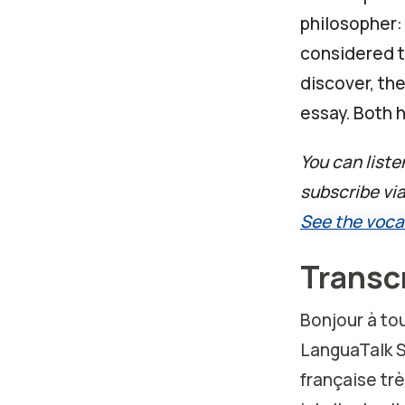
philosopher:
considered t
discover, th
essay. Both h
You can liste
subscribe vi
See the voca
Transc
Bonjour à to
LanguaTalk S
française trè