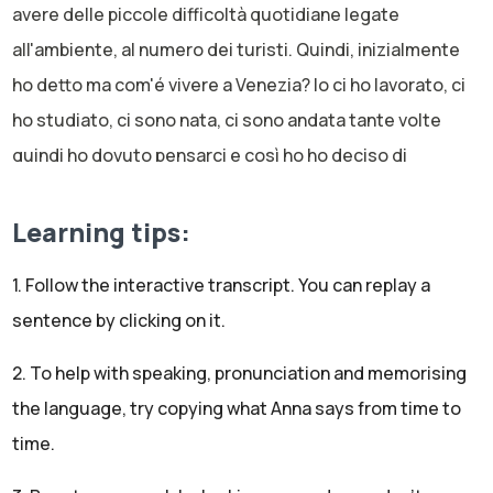
avere delle piccole difficoltà quotidiane legate
all'ambiente, al numero dei turisti. Quindi, inizialmente
ho detto ma com'é vivere a Venezia? Io ci ho lavorato, ci
ho studiato, ci sono nata, ci sono andata tante volte
quindi ho dovuto pensarci e così ho ho deciso di
dedicare questo podcast di questa settimana proprio
alla mia città.
Learning tips:
Ma oggi lo facciamo in un modo un po' diverso. Quindi,
c'è una novità perché non sono sola. Oggi siamo in
1. Follow the interactive transcript. You can replay a
compagnia. Quindi, questo podcast si è trasformato
sentence by clicking on it.
oggi in una piccola intervista.
Anna:
2. To help with speaking, pronunciation and memorising
Siamo in due e con me c'è Alberto. Alberto lavora a
the language, try copying what Anna says from time to
Venezia e diciamo che la sua esperienza lavorativa è un
time.
po' cambiata nel tempo. Lui non lavorava a Venezia negli