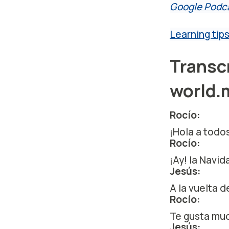
Google Podc
Learning tip
Transc
world.
Rocío:
¡Hola a todo
Rocío:
¡Ay! la Navid
Jesús:
A la vuelta d
Rocío:
Te gusta muc
Jesús: