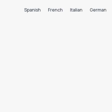
Spanish
French
Italian
German
Search LanguaTalk