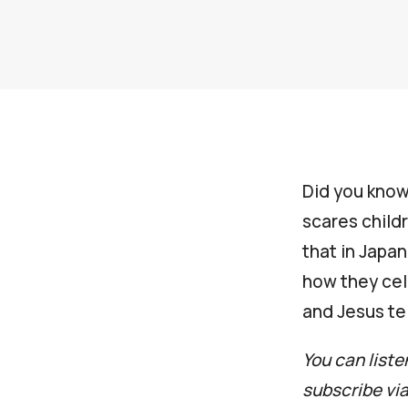
Did you know 
scares child
that in Japan
how they cel
and Jesus te
You can liste
subscribe vi