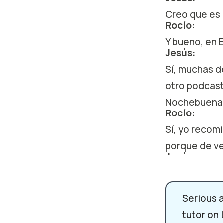
Creo que es 
Rocío:
Y bueno, en 
Jesús:
Sí, muchas d
otro podcast
Nochebuena,
Rocío:
Sí, yo recom
porque de ve
Jesús:
Pues sí, hoy
tradiciones 
Serious 
Rocío:
tutor on
¡Ay! Por ejem