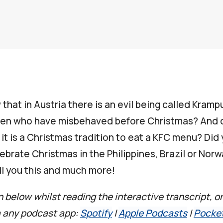
that in Austria there is an evil being called Kramp
ren who have misbehaved before Christmas? And 
 it is a Christmas tradition to eat a KFC menu? Di
ebrate Christmas in the Philippines, Brazil or Nor
ll you this and much more!
n below whilst reading the interactive transcript, or
a any podcast app:
Spotify
|
Apple Podcasts
|
Pocke