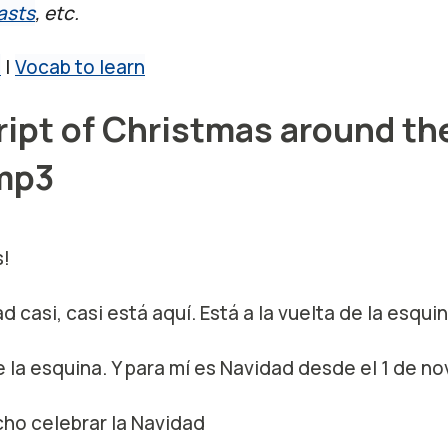
asts
, etc.
s
|
Vocab to learn
ript of Christmas around th
mp3
s!
ad casi, casi está aquí. Está a la vuelta de la esquin
e la esquina. Y para mí es Navidad desde el 1 de n
ho celebrar la Navidad