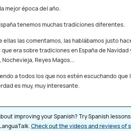
la mejor época del año.
España tenemos muchas tradiciones diferentes.
e ellas las comentamos, las hablábamos justo hac
 que era sobre tradiciones en España de Navidad 
 Nochevieja, Reyes Magos...
iendo a todos los que nos estén escuchando que 
rdad es muy, muy interesante.
 vamos a hablar de tradiciones, pero no de España, 
de Navidad alrededor del mundo.
about improving your Spanish? Try Spanish lessons
 LanguaTalk.
Check out the videos and reviews of
plo, yo voy a empezar...