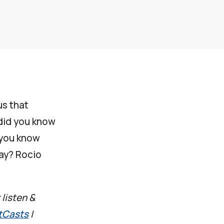
us that
did you know
d you know
way? Rocio
 listen &
tCasts
|