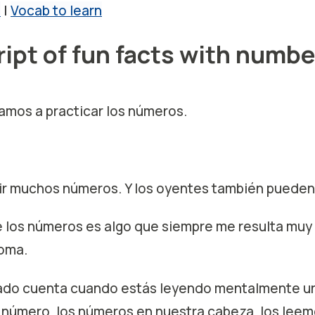
s
|
Vocab to learn
ript of fun facts with numb
amos a practicar los números.
r muchos números. Y los oyentes también pueden p
 los números es algo que siempre me resulta muy d
ioma.
dado cuenta cuando estás leyendo mentalmente un
l número, los números en nuestra cabeza, los lee