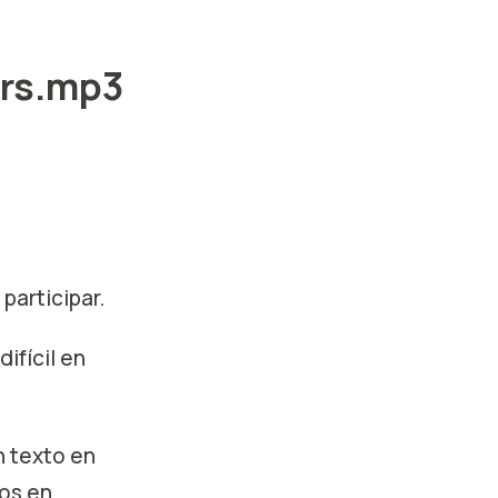
ers.mp3
articipar.
ifícil en
 texto en
mos en