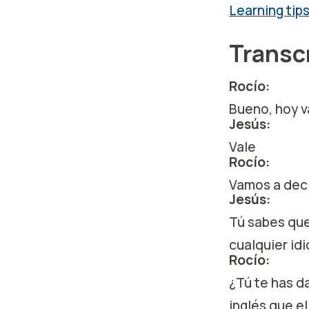
Learning tip
Transc
Rocío:
Bueno, hoy v
Jesús:
Vale
Rocío:
Vamos a deci
Jesús:
Tú sabes que
cualquier id
Rocío:
¿Tú te has 
inglés que e