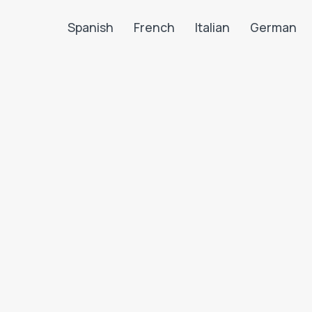
Spanish
French
Italian
German
Search LanguaTalk