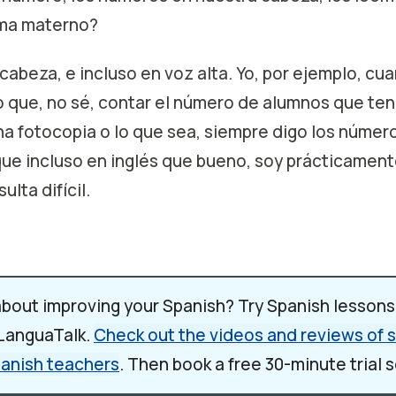
oma materno?
 cabeza, e incluso en voz alta. Yo, por ejemplo, cu
o que, no sé, contar el número de alumnos que te
una fotocopia o lo que sea, siempre digo los númer
ue incluso en inglés que bueno, soy prácticament
ulta difícil.
nteresante. ¿Bueno, y cómo vamos a practicar los
de el uno hasta 1 millón.
about improving your Spanish? Try Spanish lessons
 LanguaTalk.
Check out the videos and reviews of
? Qué podcast tan aburrido... No. Vamos, te voy a 
panish teachers
. Then book a free 30-minute trial 
riosos, con preguntas curiosas. No te sientas mal 
. ¿Vale?