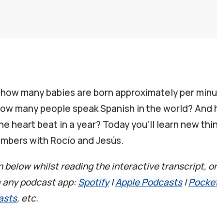
how many babies are born approximately per minut
how many people speak Spanish in the world? And
e heart beat in a year? Today you’ll learn new thi
umbers with Rocío and Jesús.
n below whilst reading the interactive transcript, or
a any podcast app:
Spotify
|
Apple Podcasts
|
Pocke
asts
, etc.