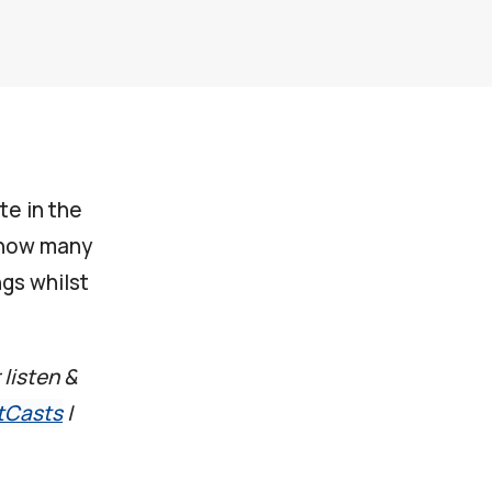
e in the
 how many
ngs whilst
 listen &
tCasts
|