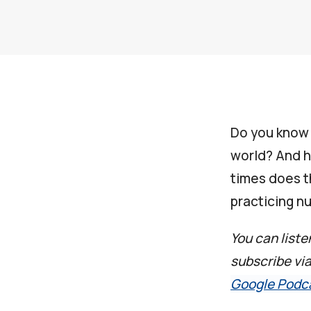
Do you know 
world? And 
times does th
practicing n
You can liste
subscribe vi
Google Podc