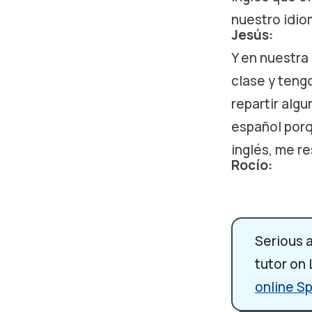
nuestro idi
Jesús:
Y en nuestra
clase y teng
repartir alg
español porq
inglés, me res
Rocío:
Sí, es muy i
Jesús:
Contando des
Serious 
Rocío:
tutor on
¿Te imaginas
online S
con datos cu
la respuesta