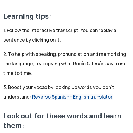
Jesús:
Porque hemos hecho algo mucho mejor. Hemos estado
Learning tips:
en Turín, el norte de Italia, en el Festival de Eurovisión
2022.
1. Follow the interactive transcript. You can replay a
Rocío:
sentence by clicking on it.
¡Oh, qué experiencia!
Jesús:
2. To help with speaking, pronunciation and memorising
Por primera vez, además.
Rocío:
the language, try copying what Rocío & Jesús say from
Increíble. Y... Pero bueno, antes de contaros nuestra
time to time.
experiencia allí...
Jesús:
3. Boost your vocab by looking up words you don't
Y no sólo en el festival, sino también nuestra experiencia
understand:
Reverso Spanish - English translator
en Turín, que es una ciudad que no conocíamos.
Rocío:
Look out for these words and learn
Sí, pero antes vamos a hablar de qué es Eurovisión. Hay
them:
muchos oyentes que probablemente o no conocen el