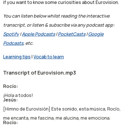
if you want to know some curiosities about Eurovision.
You can listen below whilst reading the interactive
transcript, or listen & subscribe via any podcast app:
Spotify
|
Apple Podcasts
|
PocketCasts
|
Google
Podcasts
, etc.
Learning tips
|
Vocab to learn
Transcript of Eurovision.mp3
Rocío:
¡Hola a todos!
Jesús:
[Himno de Eurovisión] Este sonido, esta música, Rocío,
me encanta, me fascina, me alucina, me emociona.
Rocío: