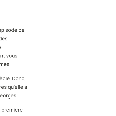
 épisode de
 des
e
ent vous
mmes
iècle. Donc,
res qu'elle a
 Georges
e première