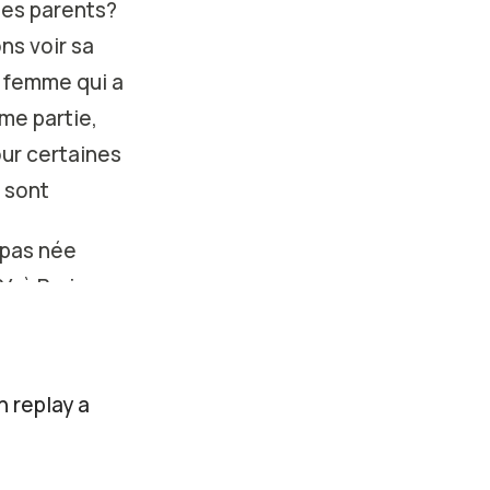
 ses parents?
ns voir sa
e femme qui a
me partie,
our certaines
i sont
 pas née
4 à Paris,
st qu'elle
entes. Son
e riche, avec
n replay a
mère venait
ntenant les