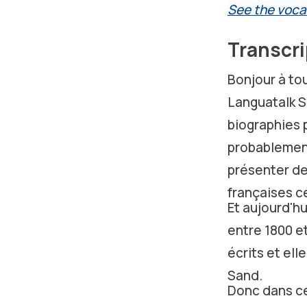
See the voca
Transcr
Bonjour à to
Languatalk S
biographies 
probablement
présenter d
françaises c
Et aujourd'hu
entre 1800 et 
écrits et el
Sand.
Donc dans cet