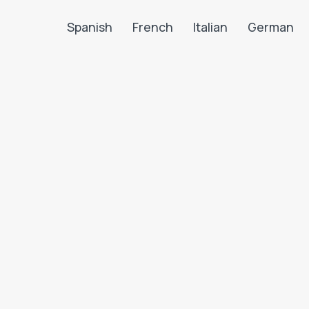
Spanish
French
Italian
German
Search LanguaTalk