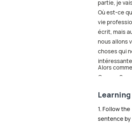
partie, je va
Où est-ce qu
vie professi
écrit, mais 
nous allons v
choses qui n
intéressante
Alors commen
George Sand. 
donc au début
Learning 
venait de par
père venait d
1. Follow the
une très bon
sentence by c
du petit peu