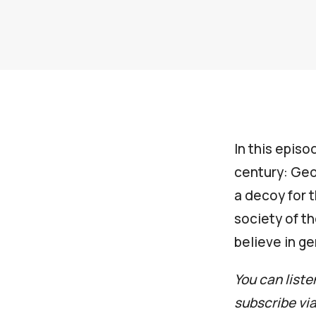
In this episo
century: Geo
a decoy for t
society of t
believe in g
You can liste
subscribe vi