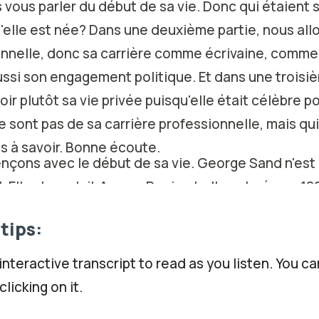
is vous parler du début de sa vie. Donc qui étaient
'elle est née? Dans une deuxième partie, nous allo
onnelle, donc sa carrière comme écrivaine, comm
aussi son engagement politique. Et dans une troisiè
oir plutôt sa vie privée puisqu'elle était célèbre p
e sont pas de sa carrière professionnelle, mais qu
s à savoir. Bonne écoute.
çons avec le début de sa vie. George Sand n'est
Elle s'appelait Aurore Dupin et elle est née en 180
 du XIXᵉ siècle. Et ce qui est très intéressant, c'e
tips:
ents qui avaient des origines sociales très différ
e la haute bourgeoisie, donc il venait d'une famill
 interactive transcript to read as you listen. You ca
ne éducation. Et sa mère, eh bien pas du tout. Sa 
licking on it.
ple. Donc quelqu'un qui était ce qu'on appelle mai