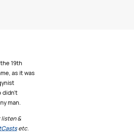
 the 19th
me, as it was
gynist
 didn’t
any man.
 listen &
tCasts
etc.