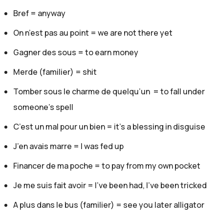
Bref = anyway
mettrai des liens mais pour des vidéos, pour que vous
voyiez. Mais ce n'est pas du tout la personne qu'on
On n’est pas au point = we are not there yet
imagine pouvoir voyager dans le monde.
Gagner des sous = to earn money
Jérémy:
C'est rigolo parce que lorsqu'elle m'a contacté, elle ne
Merde (familier) = shit
m'a pas parlé de son handicap totalement. Elle m'a juste
Tomber sous le charme de quelqu’un = to fall under
dit: "je suis en fauteuil roulant". Moi, j'imaginais un
someone’s spell
athlète handisport capable de faire des choses. Non,
C’est un mal pour un bien = it’s a blessing in disguise
pas du tout. Non, c'est pas ça. C'est un très très très
J’en avais marre = I was fed up
très gros handicap.
Gaelle:
Financer de ma poche = to pay from my own pocket
Oui, effectivement, elle a... Cognitivement, c'est
Je me suis fait avoir = I’ve been had, I’ve been tricked
fantastique. Elle peut parler, penser, réfléchir. Mais en
termes moteurs, elle est très très limitée
A plus dans le bus (familier) = see you later alligator
effectivement, dans ses mouvements.