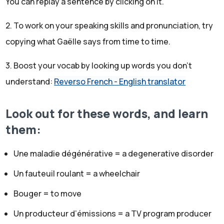
You can replay a sentence by clicking on it.
Hunter, cet auditeur et merci à Jérémy Michalak d'avoir
2. To work on your speaking skills and pronunciation, try
accepté cette interview.
Gaelle:
copying what Gaëlle says from time to time.
Je vous préviens, il parle vite, plus vite que moi. Et il
3. Boost your vocab by looking up words you don't
utilise beaucoup d'expressions françaises très utiles,
understand:
Reverso French - English translator
très sympas. Donc regardez bien la transcription si c'est
un peu trop rapide pour vous. Et regardez bien le
Look out for these words, and learn
vocabulaire qui est sur le site internet de LanguaTalk,
them:
parce que toutes ces expressions sont vraiment très
intéressantes et j'espère utiles pour vous dans votre
Une maladie dégénérative = a degenerative disorder
vie si vous parlez français. Merci d'être là avec nous et
Un fauteuil roulant = a wheelchair
bonne écoute.
Gaelle:
Bouger = to move
Bonjour Jérémy et merci d'être avec nous.
Un producteur d’émissions = a TV program producer
Jérémy: