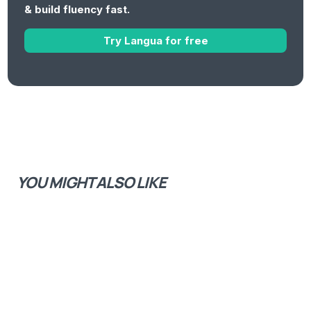
& build fluency fast.
moment de l'année où on voyait des handicapés à
Try Langua for free
l'antenne. Alors on voyait des enfants, souvent avec
leurs parents. Tout le monde très mal habillé. Ce n'était
pas sexy, ce n'était pas du tout sexy. C'était... C'était
pas fun. C'était souvent quelque chose qui était
émouvant parce qu'on voyait vraiment des gens
impactés par la maladie, etc. C'était vraiment
pathétique. C'est pas exactement le terme, mais... En
YOU MIGHT ALSO LIKE
tout cas, ce que proposait Lucie était quelque chose de
très différent de ça. Et c'est ça qui m'a intéressé. C'est
de montrer un handicap, une handicapée parmi les
handicapes et les handicapés qui avait un discours
différent et une attitude et une énergie différente de
celle qu'on voyait jusque là.