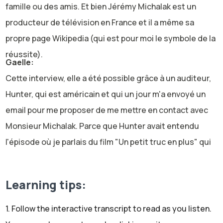
famille ou des amis. Et bien Jérémy Michalak est un
producteur de télévision en France et il a même sa
propre page Wikipedia (qui est pour moi le symbole de la
réussite).
Gaelle:
Cette interview, elle a été possible grâce à un auditeur,
Hunter, qui est américain et qui un jour m'a envoyé un
email pour me proposer de me mettre en contact avec
Monsieur Michalak. Parce que Hunter avait entendu
l'épisode où je parlais du film "Un petit truc en plus" qui
parle du handicap. Et Jérémy Michalak est un producteur
de télévision qui fait une émission où on parle du
Learning tips:
handicap. Et donc, grâce à cet auditeur, nous nous
sommes mis en contact et nous avons réussi à
1. Follow the interactive transcript to read as you listen.
enregistrer cette émission. Donc merci beaucoup à