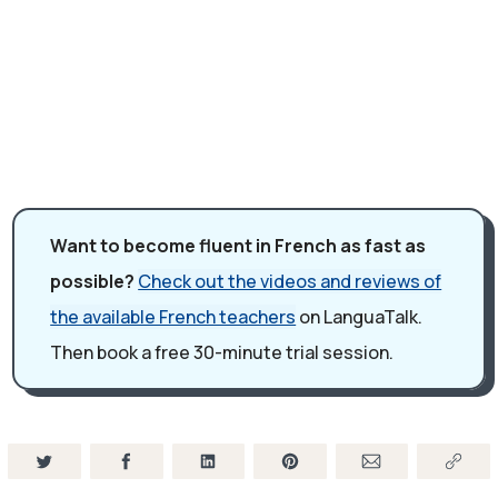
donc ce n'était pas la ville, c'était la campagne. Et il a
commencé à travailler en 1867, à l'âge de 31 ans. Donc
voilà pour cet homme, Monsieur Cheval.
Monsieur Ferdinand Cheval venait d'une famille pauvre. Il
a appris à lire et à écrire. Il a travaillé très jeune, il était
boulanger et puis il est devenu facteur rural. Il a travaillé
pendant dix ans comme facteur rural.
Il faut imaginer ce travail, il fallait marcher. Beaucoup.
Want to become fluent in French as fast as
Beaucoup marcher pour distribuer les lettres, le
possible?
Check out the videos and reviews of
courrier, les colis -the parcels. Et un jour, pendant une
the available French teachers
on LanguaTalk.
de ses tournées, (donc une tournée, c'était "a round"),
Then book a free 30-minute trial session.
et bien, il est.. il a trébuché -he stumbled. Il a trébuché
sur une pierre -a stone- et une pierre très atypique, très
spéciale, et il l'a trouvé magnifique. Et donc, à la fin de sa
journée de travail, il est revenu chercher la pierre pour