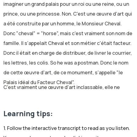
imaginer un grand palais pour un roi ou une reine, ou un
prince, ou une princesse. Non. C'est une œuvre d'art qui
a été construite par un homme, le Monsieur Cheval.
Donc "cheval" = "horse", mais c'est vraiment son nom de
famille. Il s'appelait Cheval et son métier c'était facteur.
Donc il était en charge de distribuer, de livrer le courrier,
les lettres, les colis. So he was a postman. Donc le nom
de cette œuvre d'art, de ce monument, s'appelle "le
Palais idéal du Facteur Cheval".
C'est vraiment une œuvre d'art inclassable, elle ne
ressemble à rien d'autre. Elle est très très unique. Et je
vous propose vraiment d'aller regarder sur internet des
Learning tips:
photos parce que c'est très difficile de simplement
décrire à l'oral. Donc regardez sur internet des photos
1. Follow the interactive transcript to read as you listen.
de ce monument pour mieux comprendre de quoi je vais