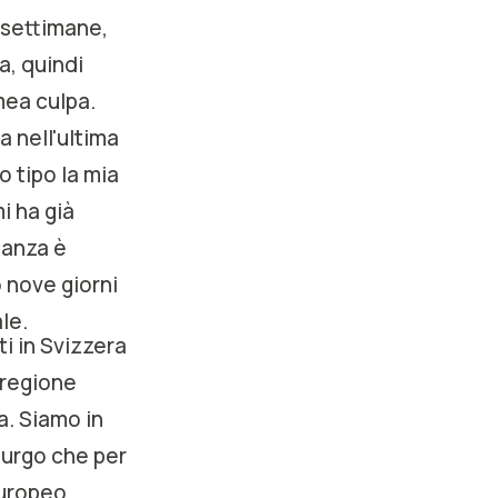
 settimane,
a, quindi
mea culpa.
a nell'ultima
o tipo la mia
i ha già
canza è
o nove giorni
le.
i in Svizzera
 regione
a. Siamo in
burgo che per
europeo