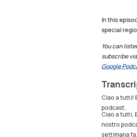
In this episo
special regio
You can liste
subscribe vi
Google Podc
Transcri
Ciao a tutti!
podcast.
Ciao a tutti
nostro podca
settimana fa.