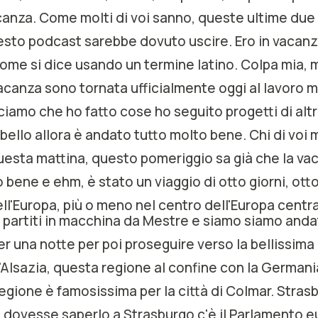
canza. Come molti di voi sanno, queste ultime due
esto podcast sarebbe dovuto uscire. Ero in vacanz
ome si dice usando un termine latino. Colpa mia, 
acanza sono tornata ufficialmente oggi al lavoro m
iamo che ho fatto cose ho seguito progetti di altr
ello allora è andato tutto molto bene. Chi di voi m
uesta mattina, questo pomeriggio sa già che la va
bene e ehm, è stato un viaggio di otto giorni, ott
ll'Europa, più o meno nel centro dell'Europa centra
 partiti in macchina da Mestre e siamo siamo andat
r una notte per poi proseguire verso la bellissima
 l'Alsazia, questa regione al confine con la Germani
regione è famosissima per la città di Colmar. Stras
on dovesse saperlo a Strasburgo c'è il Parlamento 