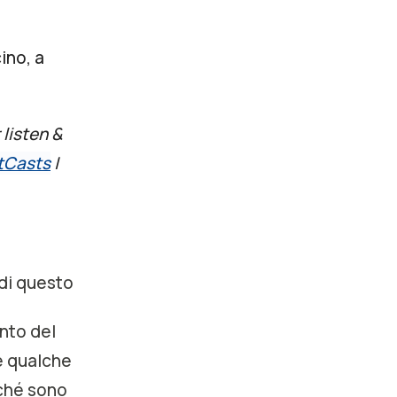
ino, a
 listen &
tCasts
|
 di questo
nto del
he qualche
rché sono