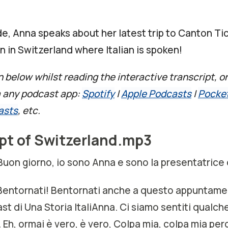
de, Anna speaks about her latest trip to Canton Tic
n in Switzerland where Italian is spoken!
n below whilst reading the interactive transcript, or
a any podcast app:
Spotify
|
Apple Podcasts
|
Pocke
asts
, etc.
pt of Switzerland.mp3
 Buon giorno, io sono Anna e sono la presentatrice
, Bentornati! Bentornati anche a questo appuntame
st di Una Storia ItaliAnna. Ci siamo sentiti qualc
 Eh, ormai è vero, è vero, Colpa mia, colpa mia pe