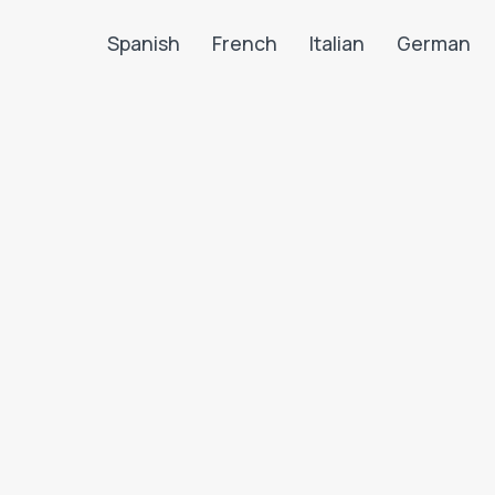
Spanish
French
Italian
German
Search LanguaTalk