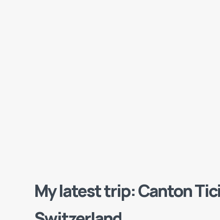
My latest trip: Canton Tic
Switzerland