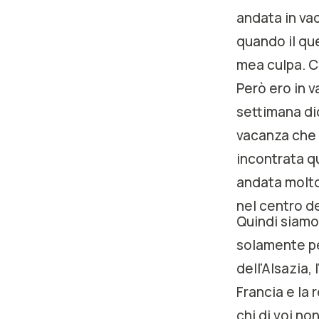
andata in va
quando il qu
mea culpa. C
Però ero in v
settimana dic
vacanza che b
incontrata q
andata molto 
nel centro de
Quindi siamo
solamente pe
dell'Alsazia,
Francia e la 
chi di voi n