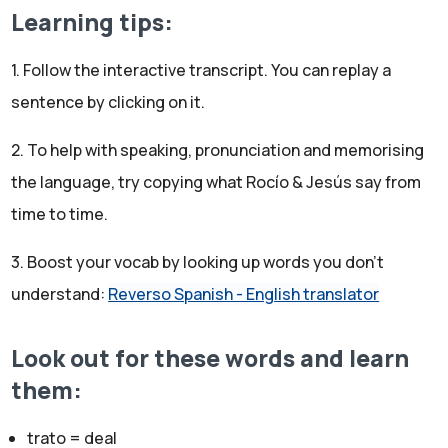
Eres libre de pasar. De pasar de las preguntas que tú no
Learning tips:
quieras responder.
Jesús:
1. Follow the interactive transcript. You can replay a
Vale. Trato.
sentence by clicking on it.
Rocío:
Primera pregunta. Es un poco personal. ¿Cómo y con
2. To help with speaking, pronunciation and memorising
quién fue tu primer beso?
the language, try copying what Rocío & Jesús say from
Jesús:
time to time.
Pues mira, me acuerdo perfectamente. ¿Mi primer beso
o mi primer intento de beso?
3. Boost your vocab by looking up words you don't
Rocío:
understand:
Reverso Spanish - English translator
Suena más divertido eso de intento de beso. Así que
intento de beso.
Jesús:
Look out for these words and learn
Pues mira, te voy a contar mi primer intento de beso.
them:
Tenía yo seis años.
Rocío:
trato = deal