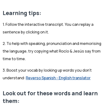
Rocío:
¿En serio?
Jesús:
Learning tips:
Tiene más de 3000 años.
Rocío:
1. Follow the interactive transcript. You can replay a
Madre mía.
sentence by clicking on it.
Jesús:
A ver, que tampoco me extraña. Porque Cádiz, mi Cádiz,
2. To help with speaking, pronunciation and memorising
también. Fueron ciudades fundadas por los fenicios, no
the language, try copying what Rocío & Jesús say from
por los romanos. Y bueno, ¿qué más te puedo decir de
time to time.
Portugal? La música, el fado, Rocío.
Rocío:
3. Boost your vocab by looking up words you don't
Me gusta el fado, pero me resulta un poco triste.
understand:
Reverso Spanish - English translator
Jesús:
¿Pero me gusta porque representa muy bien la
Look out for these words and learn
personalidad portuguesa de recrearse un poco en el
them:
sentimiento de tristeza y alegría y de esperanza a la