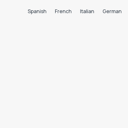
Spanish
French
Italian
German
Search LanguaTalk