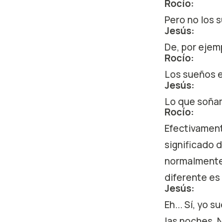
Rocío:
Pero no los 
Jesús:
De, por ejemp
Rocío:
Los sueños e
Jesús:
Lo que soña
Rocío:
Efectivament
significado 
normalmente
diferente es
Jesús:
Eh... Sí, yo
las noches. 