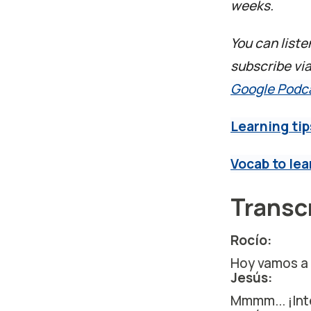
weeks.
You can liste
subscribe vi
Google Podc
Learning tip
Vocab to lea
Transc
Rocío:
Hoy vamos a 
Jesús:
Mmmm... ¡In