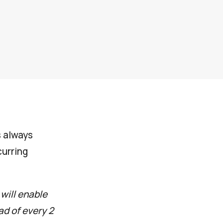
s always
curring
 will enable
ad of every 2