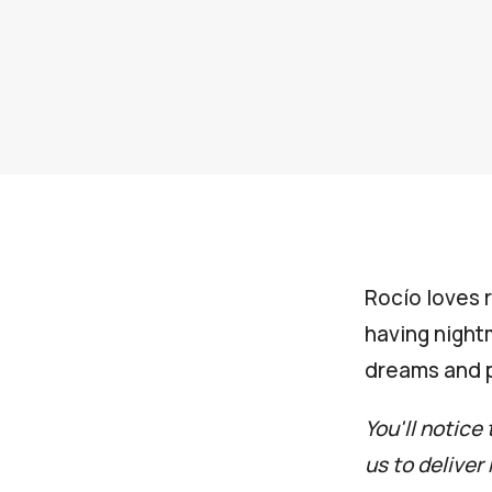
Rocío loves 
having nightm
dreams and p
You'll notice
us to deliver