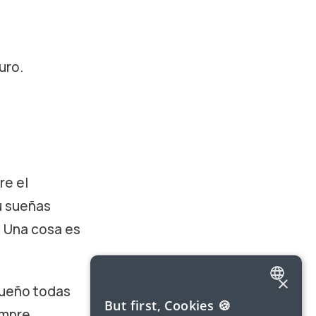
uro.
re el
Tú sueñas
 Una cosa es
×
 sueño todas
ENGLISH
But first, Cookies 🍪
empre