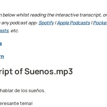
n below whilst reading the interactive transcript, or
a any podcast app:
Spotify
|
Apple Podcasts
|
Pocke
asts
, etc.
s
rn
ript of Suenos.mp3
hablar de los sueños.
teresante tema!