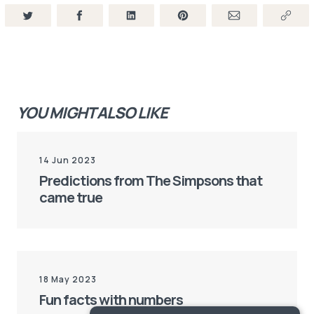
¿Conoces algún caso? Porque yo no conozco algún
adulto que haya dicho: "cuando yo era niño era el niño
de..."No sé
Rocío:
No, pero hace poco vi en una entrevista a un hombre que
ya adulto recordaba un video que hace 15 años se hizo
YOU MIGHT ALSO LIKE
viral y muy famoso en España, que era durante... Era un
reportaje de televisión en el que la policía para a un
14 Jun 2023
coche para hacer una prueba de alcoholemia y el chico
Predictions from The Simpsons that
que conduce está borracho, ha tomado drogas y
came true
empieza a reírse de los policías, a cantar. Y no sé si
recuerdas esta frase que dice: "pim pam toma
lacasitos". Él fue el hazmerreír de España. Fue muy
ridículo. Y en esta entrevista le preguntaban cómo
18 May 2023
Fun facts with numbers
habían sido estos quince años de su vida y él reconocía