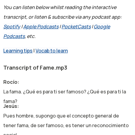
You can listen below whilst reading the interactive
transcript, or listen & subscribe via any podcast app:
Spotify
|
Apple Podcasts
|
PocketCasts
|
Google
Podcasts
, etc.
Learning tips
|
Vocab to learn
Transcript of Fame.mp3
Rocío:
La fama. ¿Qué es para ti ser famoso? ¿Qué es para ti la
fama?
Jesús:
Pues hombre, supongo que el concepto general de
tener fama, de ser famoso, es tener un reconocimiento