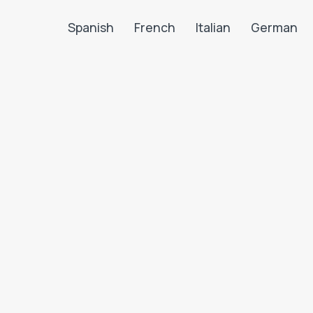
Spanish
French
Italian
German
Search LanguaTalk