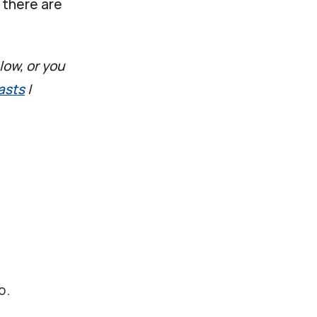
 there are
low, or you
asts
|
o.