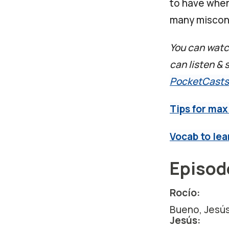
to have when
many miscon
You can watch
can listen &
PocketCasts
Tips for max
Vocab to lea
Episode
Rocío:
Bueno, Jesús
Jesús: