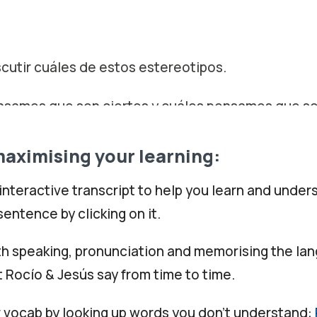
scutir cuáles de estos estereotipos.
samos que son ciertos y cuáles pensamos que so
rfecto.
maximising your learning:
a empezar por un estereotipo del que hablamos en
 interactive transcript to help you learn and under
sodios.
sentence by clicking on it.
amos de las costumbres en la mesa,hablamos de q
ith speaking, pronunciation and memorising the lan
iempre
 Rocío & Jesús say from time to time.
de, somos tardíos, somos tardones e impuntuales
r vocab by looking up words you don't understand: