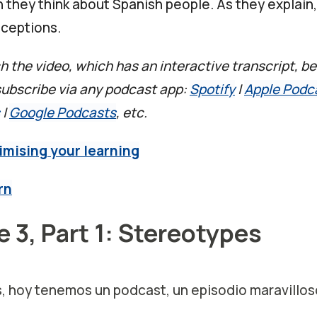
 they think about Spanish people. As they explain,
ceptions.
 the video, which has an interactive transcript, be
 subscribe via any podcast app:
Spotify
|
Apple Podc
|
Google Podcasts
, etc.
imising your learning
rn
 3, Part 1: Stereotypes
, hoy tenemos un podcast, un episodio maravillos