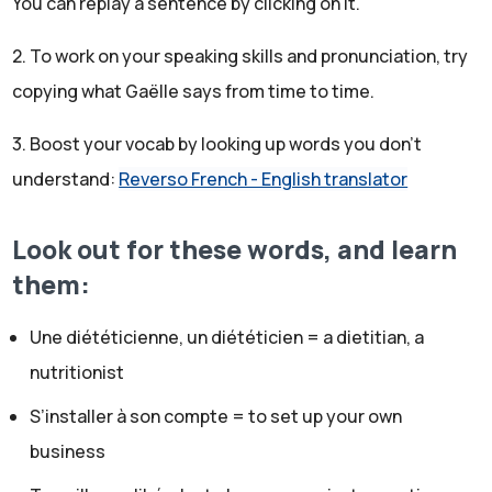
You can replay a sentence by clicking on it.
je me suis installée à mon compte en libéral depuis cinq
2. To work on your speaking skills and pronunciation, try
ans.
Gaelle:
copying what Gaëlle says from time to time.
Donc ça c'est un mot intéressant. S'installer à son
3. Boost your vocab by looking up words you don't
compte, ça veut dire que tu travailles de manière privée,
understand:
Reverso French - English translator
pour toi. C'est ça? Tu n'as pas un chef, un patron?
Clémence:
Oui, c'est ça.
Look out for these words, and learn
Gaelle:
them:
Très bien. Et donc on dit "en libéral", en français
effectivement. On parle de libéral pour les professions
Une diététicienne, un diététicien = a dietitian, a
médicales, souvent, peut-être aussi pour les avocats -
nutritionist
les "lawyers".
Clémence:
S’installer à son compte = to set up your own
Oui
business
Gaelle: