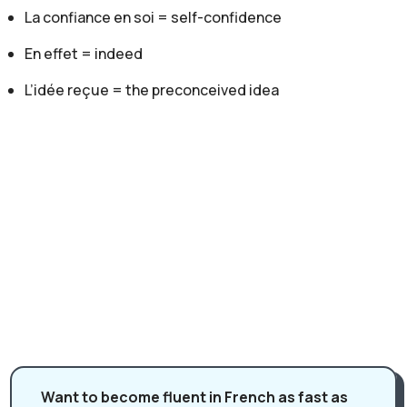
La confiance en soi = self-confidence
Pas du tout! À l'opposé de ce type de ville.
Gaelle:
En effet = indeed
Très bien. Et donc, qu'est-ce qui t'a attiré? Pourquoi tu
L’idée reçue = the preconceived idea
as voulu aller vers cette profession?
Clémence:
Alors depuis toute petite, j'ai toujours voulu travailler
dans le monde de la santé. Par contre, je ne savais pas
exactement quelle profession je souhaitais faire. Et en
tant que grande gourmande, améliorer le bien être des
personnes grâce à l'alimentation s'est avéré être une
vraie passion.
Gaelle:
Alors le mot gourmande, j'adore ce mot. Ce n'est pas un
mot qui existe en anglais. Si on regarde dans un
dictionnaire, un traducteur, "gourmande" vient comme
Want to become fluent in French as fast as