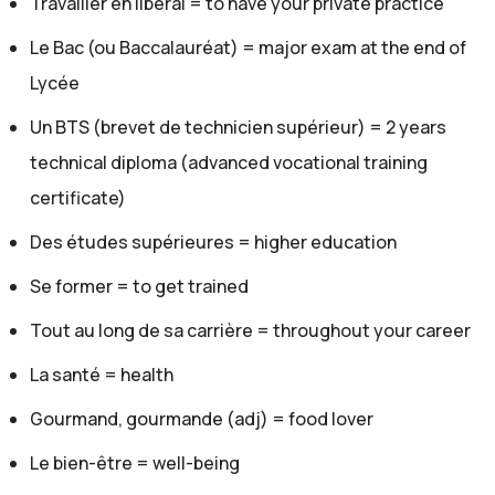
Travailler en libéral = to have your private practice
Très bien. Mais donc avant tu as commencé à être
diététicienne, mais pour des compagnies, c'est ça?
Le Bac (ou Baccalauréat) = major exam at the end of
Clémence:
Lycée
Exactement, oui, dans des entreprises.
Gaelle:
Un BTS (brevet de technicien supérieur) = 2 years
Très bien. Donc, depuis 2013. Et tu as dit que tu as été
technical diploma (advanced vocational training
diplômée, donc très bonne transition: comment on
certificate)
devient diététicienne, quelles études il faut faire pour
Des études supérieures = higher education
ça?
Clémence:
Se former = to get trained
Alors moi j'ai eu un BTS option diététique. Donc BTS
Tout au long de sa carrière = throughout your career
c'est un brevet de technicien supérieur et c'est donc
La santé = health
deux années d'études qui sont situées après le
baccalauréat.
Gourmand, gourmande (adj) = food lover
Gaelle:
Le bien-être = well-being
Très bien. Donc pour expliquer simplement aux