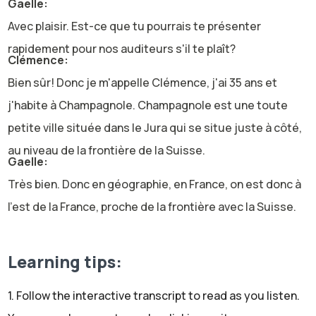
Gaelle:
Avec plaisir. Est-ce que tu pourrais te présenter
rapidement pour nos auditeurs s'il te plaît?
Clémence:
Bien sûr! Donc je m'appelle Clémence, j'ai 35 ans et
j'habite à Champagnole. Champagnole est une toute
petite ville située dans le Jura qui se situe juste à côté,
au niveau de la frontière de la Suisse.
Gaelle:
Très bien. Donc en géographie, en France, on est donc à
l'est de la France, proche de la frontière avec la Suisse.
Très bien. Et donc j'ai dit en introduction que tu étais
une diététicienne. Depuis quand tu fais ce métier?
Learning tips:
Clémence:
J'ai été diplômée en 2013. Ensuite, j'ai eu plusieurs
1. Follow the interactive transcript to read as you listen.
travails dans des entreprises différentes et finalement