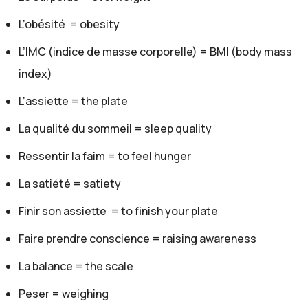
Gaelle:
L’obésité = obesity
Donc se former, ça veut dire il faut continuer
d'apprendre des choses. Sinon, on garde des
L’IMC (indice de masse corporelle) = BMI (body mass
informations peut-être trop vieilles, qui sont un peu
index)
passées.
L’assiette = the plate
Clémence:
Oui, c'est totalement ça.
La qualité du sommeil = sleep quality
Gaelle:
Ressentir la faim = to feel hunger
Très bien. Et donc toi, personnellement, tu as étudié
dans quelle ville?
La satiété = satiety
Clémence:
Finir son assiette = to finish your plate
Alors moi j'ai étudié en Lozère. C'est une toute petite
ville au centre de la France, vraiment un milieu très rural.
Faire prendre conscience = raising awareness
Gaelle:
La balance = the scale
D'accord, donc tu ne viens pas des grandes villes
comme Paris, Lyon, Bordeaux?
Peser = weighing
Clémence: