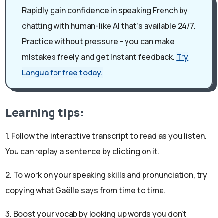
Rapidly gain confidence in speaking French by
présente, avec des invités, des villes françaises. Pour
chatting with human-like AI that’s available 24/7.
cet épisode, c'est un peu différent. Nous allons aller
Practice without pressure - you can make
dans une nouvelle ville française qui s'appelle
mistakes freely and get instant feedback.
Try
Charleville-Mézières, mais nous allons nous intéresser
Langua for free today.
en particulier à un festival qui a lieu chaque année et
dans lequel Simon travaille. Donc Simon, pourrais-tu
commencer par te présenter, s'il te plaît?
Learning tips:
Simon:
Alors je m'appelle Simon, j'ai 31 ans, j'habite à Charleville-
1. Follow the interactive transcript to read as you listen.
Mézières et donc je travaille pour le Festival mondial
You can replay a sentence by clicking on it.
des théâtres de marionnettes.
Gaelle:
2. To work on your speaking skills and pronunciation, try
Très bien. Donc là, on a un mot clé, c'est le mot
copying what Gaëlle says from time to time.
"marionnette". Une marionnette, c'est "Puppet". Et donc
3. Boost your vocab by looking up words you don't
juste géographiquement, est-ce que tu peux nous dire