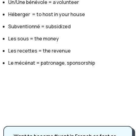
Un/Une bénévole = a volunteer
Simon:
Oui, oui. Charleville est reconnu comme étant le plus
Héberger = to host in your house
gros festival dédié à la marionnette.
Subventionné = subsidized
Gaelle:
Alors Simon a utilisé deux expressions très
Les sous = the money
intéressantes. Il a dit: "C'est l'événement phare". Donc
Les recettes = the revenue
ça veut dire que c'est l'événement le plus important. Un
Le mécénat = patronage, sponsorship
phare, c'est "Lighthouse". Donc c'est l'événement qui
attire aussi tous les.. toutes les personnes de ce milieu.
Et Simon a aussi dit: "C'est la vitrine du monde des
marionnettes et pour Charleville-Mézières". Une vitrine,
c'est une grande fenêtre dans un magasin. Et donc on
montre, on expose les choses qui sont les plus belles,
les plus intéressantes. Donc c'est une vitrine pour un
événement. Très bien. Et donc, en termes.., tu as dit