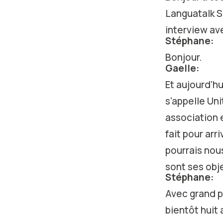
Languatalk S
interview av
Stéphane:
Bonjour.
Gaelle:
Et aujourd'hu
s'appelle Uni
association e
fait pour arr
pourrais nou
sont ses obj
Stéphane:
Avec grand pla
bientôt huit 