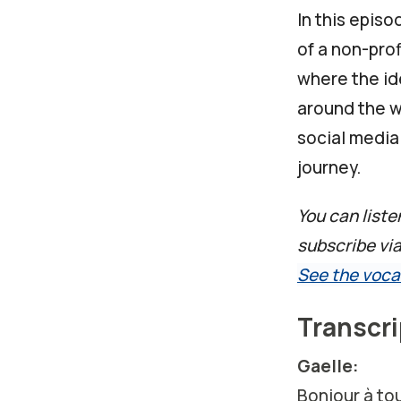
In this epis
of a non-pro
where the id
around the w
social media
journey.
You can liste
subscribe vi
See the voca
Transcri
Gaelle:
Bonjour à to