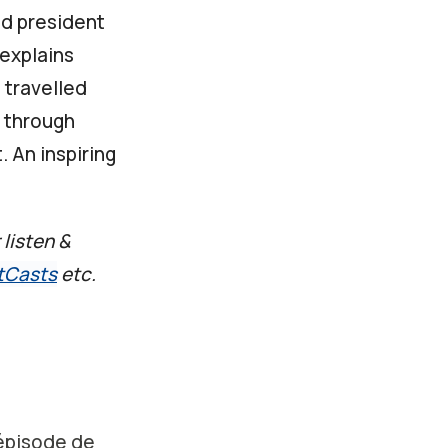
nd president
 explains
 travelled
s through
 An inspiring
 listen &
tCasts
etc.
 épisode de