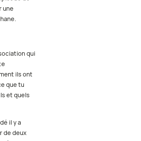
r une
phane.
sociation qui
te
ment ils ont
ce que tu
ls et quels
dé il y a
ur de deux