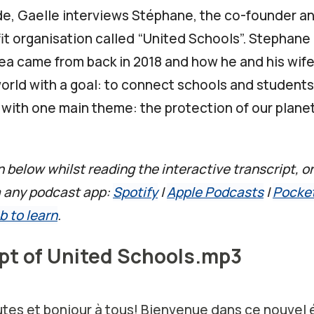
ode, Gaelle interviews Stéphane, the co-founder a
fit organisation called “United Schools”. Stephane
ea came from back in 2018 and how he and his wife
orld with a goal: to connect schools and student
 with one main theme: the protection of our planet.
n below whilst reading the interactive transcript, or
a any podcast app:
Spotify
|
Apple Podcasts
|
Pocke
b to learn
.
pt of United Schools.mp3
utes et bonjour à tous! Bienvenue dans ce nouvel