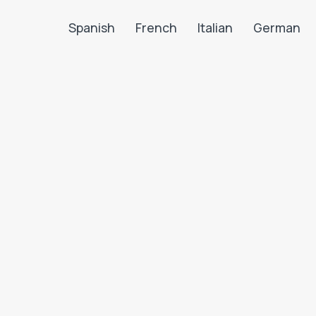
Spanish
French
Italian
German
Search LanguaTalk