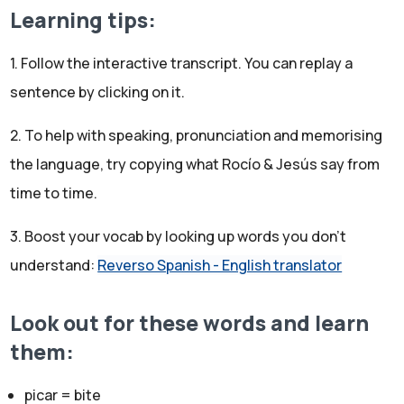
pasa, pero ahora cada vez que tienes o que tengo un kilo
Learning tips:
más es... Necesito tres meses de dieta y deporte para
eliminarlo.
1. Follow the interactive transcript. You can replay a
Rocío:
sentence by clicking on it.
Maldito metabolismo. Y yo tengo el añadido de que
tengo una enfermedad crónica que es el hipotiroidismo,
2. To help with speaking, pronunciation and memorising
que es bueno, que no tengo tantas hormonas, no tengo
the language, try copying what Rocío & Jesús say from
tanta cantidad de hormonas como una persona normal y
time to time.
mi metabolismo es excesivamente lento y entre otros
3. Boost your vocab by looking up words you don't
síntomas que tiene esta enfermedad. Uno es que es
understand:
Reverso Spanish - English translator
muy difícil perder peso y muchas veces es muy
frustrante.
Jesús:
Look out for these words and learn
Pues me imagino que sí, que es frustrante. Si lo es sin
them:
tener problemas de tiroides, pues no me quiero ni
picar = bite