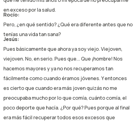
que he tenido mis años o mi época de no preocuparme
en exceso por la salud.
Rocío:
Pero, ¿en qué sentido? ¿Qué era diferente antes que no
tenías una vida tan sana?
Jesús:
Pues básicamente que ahora ya soy viejo. Viejoven,
viejoven. No, en serio. Pues que... Que ¡hombre! Nos
hacemos mayores y ya no nos recuperamos tan
fácilmente como cuando éramos jóvenes. Y entonces
es cierto que cuando era más joven quizás no me
preocupaba mucho por lo que comía, cuánto comía, el
poco deporte que hacía. ¿Por qué? Pues porque al final
era más fácil recuperar todos esos excesos que
hacíamos cuando éramos más jóvenes. Yo no sé si a ti te