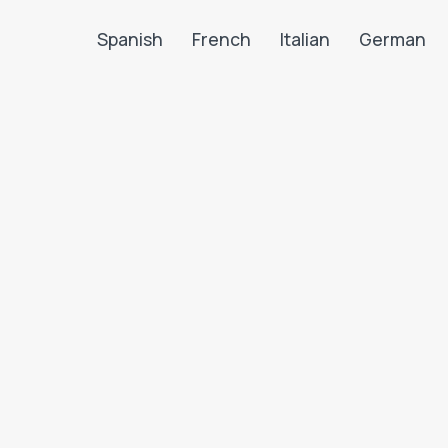
Spanish
French
Italian
German
Search LanguaTalk