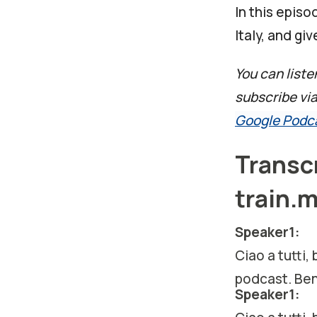
In this episo
Italy, and gi
You can liste
subscribe vi
Google Podc
Transcr
train.
Speaker1:
Ciao a tutti,
podcast. Ben
Speaker1: