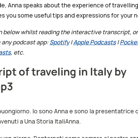
de, Anna speaks about the experience of travelling 
ves you some useful tips and expressions for your ne
n below whilst reading the interactive transcript, or
a any podcast app:
Spotify
|
Apple Podcasts
|
Pocke
asts
, etc.
ipt of traveling in Italy by
mp3
 buongiorno. Io sono Anna e sono la presentatrice 
venuti a Una Storia ItaliAnna.