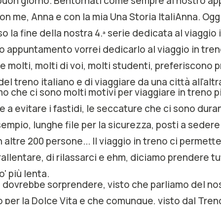
, buon giorno. Bentornati come sempre al nostro 
on me, Anna e con la mia Una Storia ItaliAnna. Ogg
 la fine della nostra 4.ª serie dedicata al viaggio i
 appuntamento vorrei dedicarlo al viaggio in treno 
 molti, molti di voi, molti studenti, preferiscono 
el treno italiano e di viaggiare da una città all'altr
o che ci sono molti motivi per viaggiare in treno 
re a evitare i fastidi, le seccature che ci sono duran
empio, lunghe file per la sicurezza, posti a sedere 
 altre 200 persone... Il viaggio in treno ci permett
 rallentare, di rilassarci e ehm, diciamo prendere tu
' più lenta.
 dovrebbe sorprendere, visto che parliamo del no
 per la Dolce Vita e che comunque, visto dal Treno
i, dei panorami sicuramente molto, molto pittoresc