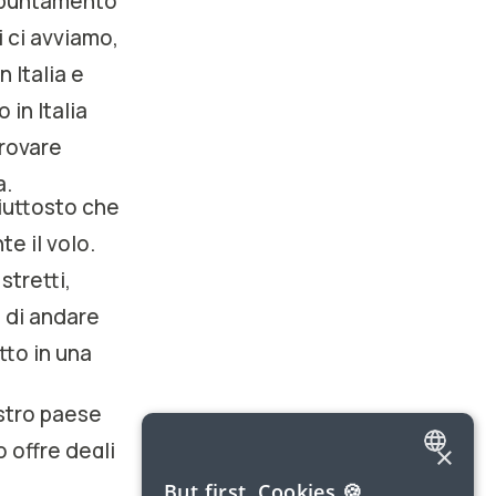
appuntamento
i ci avviamo,
n Italia e
in Italia
provare
a.
piuttosto che
te il volo.
stretti,
e di andare
tto in una
stro paese
 offre degli
×
ENGLISH
hi. E ho
But first, Cookies 🍪