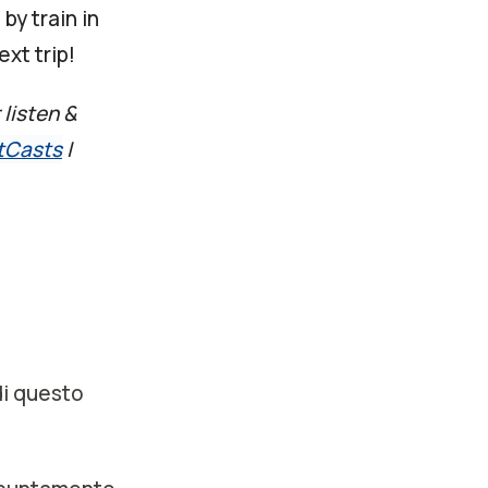
by train in
xt trip!
 listen &
tCasts
|
di questo