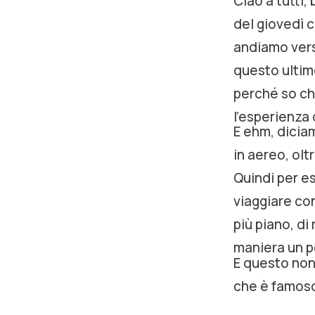
Ciao a tutti
del giovedì c
andiamo verso
questo ultimo
perché so che
l'esperienza d
E ehm, diciam
in aereo, olt
Quindi per es
viaggiare con
più piano, di
maniera un po
E questo non
che è famoso
degli scenar