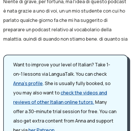
Niente di grave, per fortuna, ma l'idea di questo podcast
è nata grazie a uno di voi, un un mio studente con cui ho
parlato qualche giorno fa che mi ha suggerito di
preparare un podcast relativo al vocabolario della
malattia, quindi di quando non stiamo bene, di quanto sia
importante riuscire a comunicare quando non stiamo
bene, quando abbiamo bisogno di aiuto o
Want to improve your level of Italian? Take 1-
semplicemente dobbiamo dire cosa sentiamo.
Quindi sarà un podcast, magari, che può essere utile per
on-1 lessons via LanguaTalk. You can check
coloro che hanno cominciato da poco a studiare o a
Anna's profile
. She is usually fully booked, so
praticare l'italiano. E un podcast di ripasso per tutti gli
you may also want to
check the videos and
altri, quelli con un livello un po' più avanzato. Quindi io vi
reviews of other Italian online tutors.
Many
chiedo scusa se purtroppo la mia voce non è brillante,
offer a 30-minute trial session for free. You can
non è chiara come sempre, ma è abbastanza faticoso
also get extra content from Anna and support
riuscire a parlare in modo comprensibile. Quindi scusate
her via
her Patreon
.