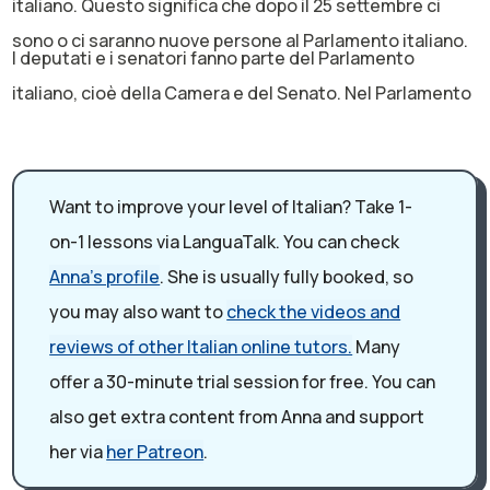
italiano. Questo significa che dopo il 25 settembre ci
sono o ci saranno nuove persone al Parlamento italiano.
I deputati e i senatori fanno parte del Parlamento
italiano, cioè della Camera e del Senato. Nel Parlamento
si decidono le leggi italiane, così come anche in altri
parlamenti del mondo. I cittadini italiani il 25 settembre
hanno votato i candidati del Parlamento che si sono
Want to improve your level of Italian? Take 1-
presentati alle elezioni. I candidati del Parlamento sono
on-1 lessons via LanguaTalk. You can check
dei politici.
Anna's profile
. She is usually fully booked, so
Ok, quindi questi candidati sono delle degli italiani che
you may also want to
check the videos and
vogliono fare parte del Parlamento per fare le leggi e per
reviews of other Italian online tutors.
Many
decidere le cose più importanti per lo Stato italiano e
offer a 30-minute trial session for free. You can
per i cittadini italiani. Per votare i deputati e i senatori
also get extra content from Anna and support
alle elezioni del 25 settembre un italiano deve essere
her via
her Patreon
.
maggiorenne, cioè deve avere compiuto 18 anni. E per