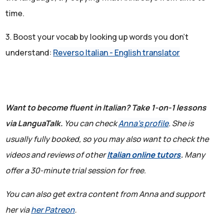
appassionati e gli amatori dell'arte contemporanea.
Tutti ne parlano, ma sono pochi quelli che conoscono
time.
davvero la vita e l'ispirazione di questo celebre artista
3. Boost your vocab by looking up words you don't
italiano contemporaneo che ha esposto in gran parte dei
understand:
Reverso Italian - English translator
più famosi musei d'arte contemporanea del mondo,
ricoprendo moltissime cariche come quelle di curatore,
gallerista, artista e anche giornalista.
Speaker1:
Want to become fluent in Italian? Take 1-on-1 lessons
Cattelan è un osservatore acuto per natura e ha saputo
via LanguaTalk.
You can check
Anna's profile
. She is
tradurre il linguaggio dell'arte e dei media, costruendo
usually fully booked, so you may also want to check the
provocazioni che hanno sempre creato un po' di
videos and reviews of other
Italian online tutors
.
Many
problemi. E probabilmente è proprio questo il segreto
offer a 30-minute trial session for free.
del suo successo. Ma vediamo velocemente chi è
Maurizio Cattelan e cosa fa, soprattutto una o due opere
You can also get extra content from Anna and support
famose.
her via
her Patreon
.
È nato a Padova, quindi qui vicino, un artista del Veneto,