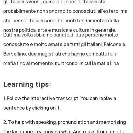
gli italiani famosi, quindi dei nomi di italiani che
probabilmente non sono molto conosciuti all'estero, ma
che per noi italiani sono dei punti fondamentali della
nostra politica, arte e musica e cultura in generale.
L'ultima volta abbiamo parlato di due persone molto
conosciute e molto amate da tutti gli italiani, Falcone e
Borsellino, due magistrati che hanno combattuto la
mafia fino al momento, purtroppo, in cui la mafia li ha
uccisi brutalmente. Oggi cambiamo completamente
argomento.
Learning tips:
Parliamo di arte ma soprattutto di un artista molto
popolare in Italia per la sua arte contemporanea e
1. Follow the interactive transcript. You can replay a
totalmente irriverente. Maurizio Cattelan è, diciamo
sentence by clicking on it.
come si dice in italiano, croce e delizia, croce e delizia.
2. To help with speaking, pronunciation and memorising
Significa che è un personaggio odiato e amato dagli
the language, try copying what Anna says from time to