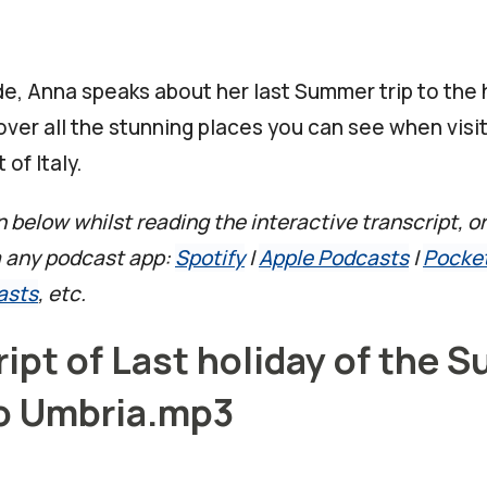
de, Anna speaks about her last Summer trip to the h
ver all the stunning places you can see when visit
 of Italy.
n below whilst reading the interactive transcript, or
a any podcast app:
Spotify
|
Apple Podcasts
|
Pocke
asts
, etc.
ript of Last holiday of the 
to Umbria.mp3