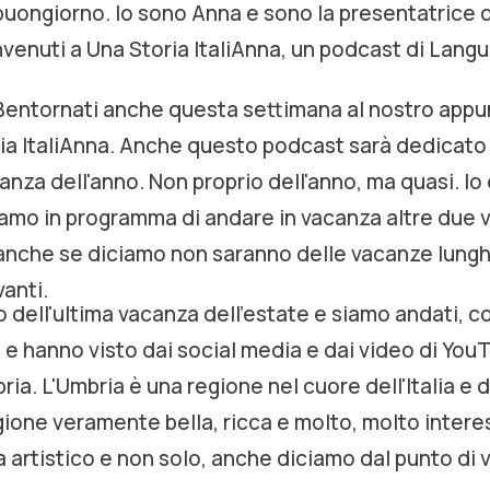
 buongiorno. Io sono Anna e sono la presentatrice 
venuti a Una Storia ItaliAnna, un podcast di Langu
. Bentornati anche questa settimana al nostro ap
ia ItaliAnna. Anche questo podcast sarà dedicato
canza dell'anno. Non proprio dell'anno, ma quasi. Io 
iamo in programma di andare in vacanza altre due 
anche se diciamo non saranno delle vacanze lungh
vanti.
 dell'ultima vacanza dell'estate e siamo andati, c
o e hanno visto dai social media e dai video di You
ria. L'Umbria è una regione nel cuore dell'Italia e 
gione veramente bella, ricca e molto, molto intere
a artistico e non solo, anche diciamo dal punto di 