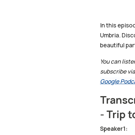
In this episo
Umbria. Disco
beautiful part
You can liste
subscribe vi
Google Podc
Transc
- Trip 
Speaker1: