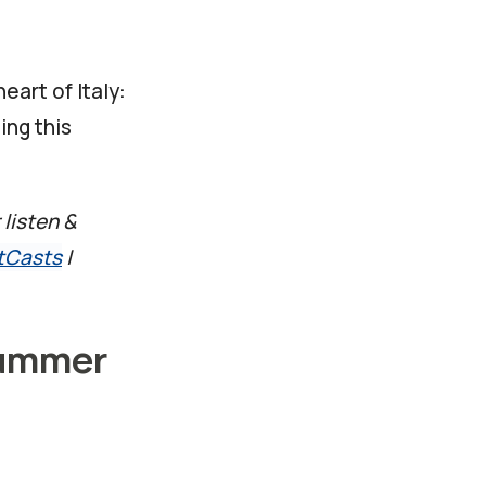
eart of Italy:
ing this
 listen &
tCasts
|
Summer