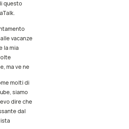
di questo
aTalk.
puntamento
 alle vacanze
e la mia
volte
e, ma ve ne
ome molti di
Tube, siamo
devo dire che
ssante dal
vista