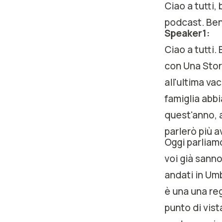
Ciao a tutti,
podcast. Ben
Speaker1:
Ciao a tutti
con Una Stor
all'ultima va
famiglia abb
quest'anno, 
parlerò più a
Oggi parliamo
voi già sann
andati in Umb
è una una re
punto di vist