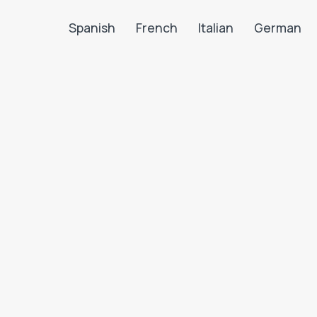
Spanish
French
Italian
German
Search LanguaTalk