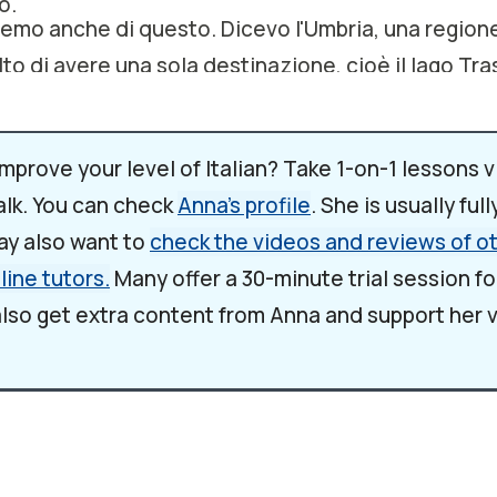
o.
remo anche di questo. Dicevo l'Umbria, una regione
o di avere una sola destinazione, cioè il lago Tra
no è un lago non troppo grande ma non troppo picc
lla città di Perugia.
è molto vicino anche alla Toscana, quindi potete v
mprove your level of Italian? Take 1-on-1 lessons v
te in Toscana, diciamo nella parte sud di Arezzo è
lk. You can check
Anna's profile
. She is usually ful
indi vi consiglio vivamente di fare un'escursione o u
ay also want to
check the videos and reviews of o
n una città che forse è la più rappresentativa del l
nline tutors.
Many offer a 30-minute trial session fo
glione del Lago. Castiglione è un piccolo borgo mo
also get extra content from Anna and support her 
ce, molto accogliente. Dovete salire un po' con la
di tutti i borghi medievali e ehm parcheggiare in ci
ervi lo spettacolo, il panorama.
bellissima vista del Lago Trasimeno e potete sic
tips:
affè lungo il corso principale o in una delle picco