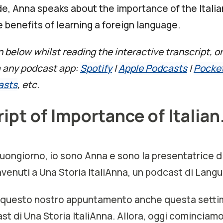
ode, Anna speaks about the importance of the Itali
e benefits of learning a foreign language.
n below whilst reading the interactive transcript, or
a any podcast app:
Spotify
|
Apple Podcasts
|
Pocke
asts
, etc.
ipt of Importance of Italia
 buongiorno, io sono Anna e sono la presentatrice 
venuti a Una Storia ItaliAnna, un podcast di Langu
 questo nostro appuntamento anche questa settim
t di Una Storia ItaliAnna. Allora, oggi cominciamo