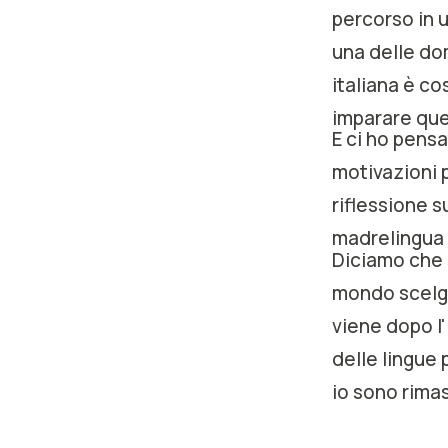
percorso in u
una delle do
italiana è co
imparare que
E ci ho pensa
motivazioni p
riflessione s
madrelingua 
Diciamo che 
mondo scelgo
viene dopo l'
delle lingue 
io sono rima
l'italiano fo
Sorpresa. E d