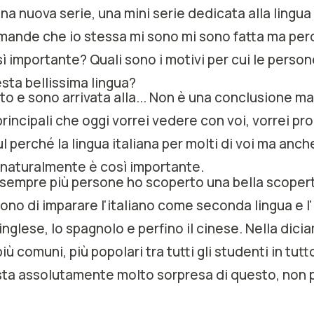
na nuova serie, una mini serie dedicata alla lingua 
mande che io stessa mi sono mi sono fatta ma perc
sì importante? Quali sono i motivi per cui le perso
sta bellissima lingua?
to e sono arrivata alla... Non è una conclusione m
rincipali che oggi vorrei vedere con voi, vorrei p
ul perché la lingua italiana per molti di voi ma anch
naturalmente è così importante.
sempre più persone ho scoperto una bella scoperta 
no di imparare l'italiano come seconda lingua e l'
inglese, lo spagnolo e perfino il cinese. Nella dicia
più comuni, più popolari tra tutti gli studenti in tut
sta assolutamente molto sorpresa di questo, non
sse la quarta lingua più studiata al mondo.
iciamo che una riflessione che io ho fatto è che è