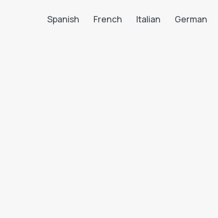
Spanish
French
Italian
German
Search LanguaTalk