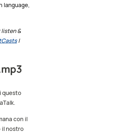
an language,
 listen &
tCasts
|
n.mp3
di questo
aTalk.
ana con il
 il nostro