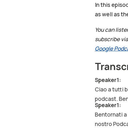
In this epis
as well as th
You can liste
subscribe vi
Google Podc
Transcr
Speaker1:
Ciao a tutti
podcast. Ben
Speaker1:
Bentornati a
nostro Podcas