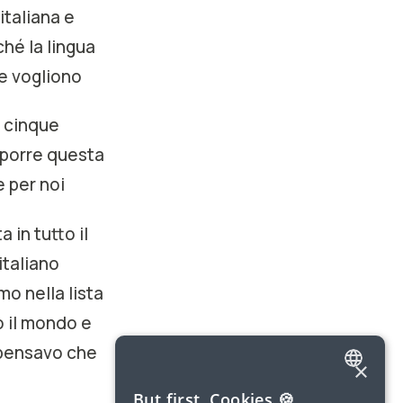
italiana e
hé la lingua
ne vogliono
a cinque
roporre questa
e per noi
in tutto il
italiano
mo nella lista
to il mondo e
 pensavo che
×
ENGLISH
But first, Cookies 🍪
 quasi