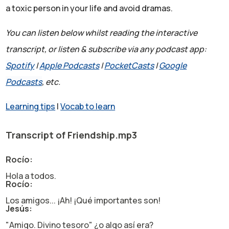
a toxic person in your life and avoid dramas.
You can listen below whilst reading the interactive
transcript, or listen & subscribe via any podcast app:
Spotify
|
Apple Podcasts
|
PocketCasts
|
Google
Podcasts
, etc.
Learning tips
|
Vocab to learn
Transcript of Friendship.mp3
Rocío:
Hola a todos.
Rocío:
Los amigos... ¡Ah! ¡Qué importantes son!
Jesús:
"Amigo. Divino tesoro" ¿o algo así era?