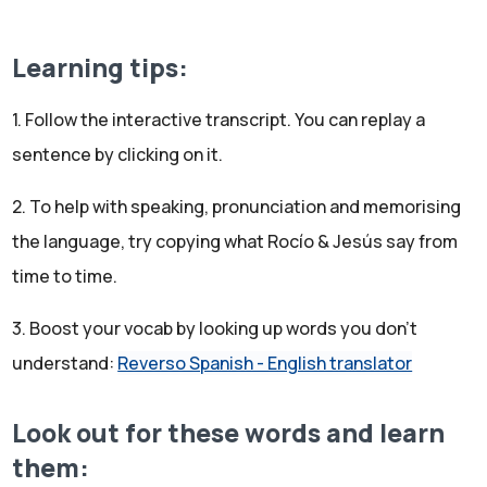
Absolutamente no.
Rocío:
Learning tips:
Lo tienes muy claro. ¿Tú puedes contar a tus amigos
con los dedos de las manos?
1. Follow the interactive transcript. You can replay a
Jesús:
sentence by clicking on it.
Con los dedos de una mano y me sobran dedos.
Rocío:
2. To help with speaking, pronunciation and memorising
Pero en esta lista de amigos ¿estoy yo incluida?
Jesús:
the language, try copying what Rocío & Jesús say from
No, hombre, yo no te considero amiga, te considero algo
time to time.
diferente
Rocío:
3. Boost your vocab by looking up words you don't
Vale. Porque estaba empezando a parecerme un poco
understand:
Reverso Spanish - English translator
triste.
Jesús:
Look out for these words and learn
No, hombre, pero a ver, tampoco es mucho más. Quiero
them:
decir, es cierto que tengo pocos amigos de verdad.