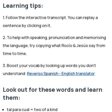
destinadas al uso educativo, como por ejemplo
Learning tips:
Classroom. Ahí tenemos un chat de todos los alumnos y
los profesores y nos preguntan, por ejemplo, ellos me
1. Follow the interactive transcript. You can replay a
pueden preguntar dudas fuera del horario escolar. Que
sentence by clicking on it.
normalmente no contesto. Ellos lo saben, Rocío. Yo
2. To help with speaking, pronunciation and memorising
siempre les pongo el mismo ejemplo y es: ¿Vuestros
the language, try copying what Rocío & Jesús say from
padres cuando llegan a casa siguen trabajando o
time to time.
descansan? Pues yo igual.
Rocío:
3. Boost your vocab by looking up words you don't
Oye una pregunta, tus... Porque tú tienes alumnos que
understand:
Reverso Spanish - English translator
son adolescentes, ¿y ellos te siguen en las redes
sociales?
Jesús:
Look out for these words and learn
Tenemos un pacto. Ellos me pueden seguir en las redes
them:
sociales, pero yo no les sigo hasta que terminen el
tal para cual = two of a kind