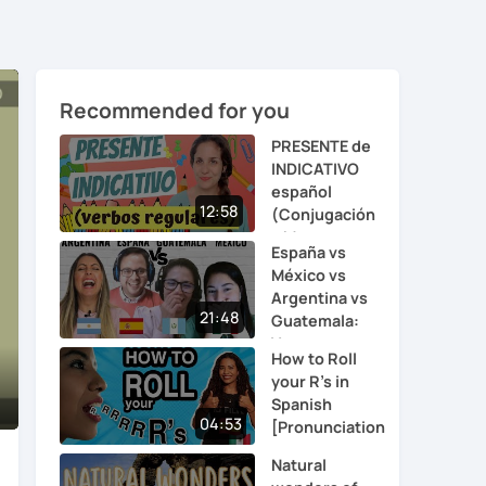
Recommended for you
PRESENTE de
INDICATIVO
español
12:58
(Conjugación
y M...
España vs
México vs
Argentina vs
21:48
Guatemala:
Voc...
How to Roll
your R's in
Spanish
nter
04:53
[Pronunciation
ullscreen
...
Natural