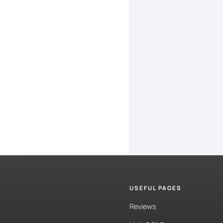
entendieras
Porque
las
p
perdidas
er
supuesto,
n
conjunto
bá
sus
convers
Este,
esta,
e
está
aquí.
La
traducci
cerca
de
ti.
E
USEFUL PAGES
cuando
refe
Reviews
usamos
cua