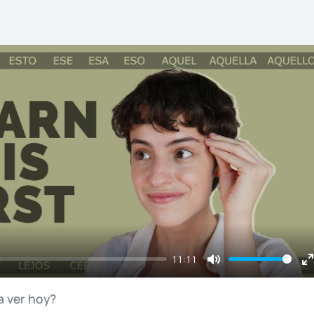
11:11
Mute
E
f
a
ver
hoy?