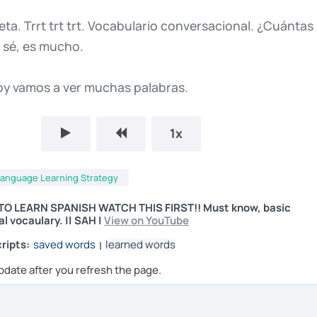
eta.
Trrt
trt
trt.
Vocabulario
conversacional.
¿Cuántas
o
sé,
es
mucho.
oy
vamos
a
ver
muchas
palabras.
una
conversación
es
así.
1x
ibros
de
la
campa...
Es
sobre...
La
chica
mató
a
23
anguage Learning Strategy
urvivan!
En
caso
de
que
no
TO LEARN SPANISH WATCH THIS FIRST!! Must know, basic
l vocaulary. || SAH |
View on YouTube
o
cuenta,
el
libro
que
hablábamos
fue
el
Hunger
ripts:
saved words
learned words
|
o
probablemente
no
porque,
¿Quién
sabría
cuando
la
pdate after you refresh the page.
palabras
están
perdidas?
Por
supuesto,
si
lo
entonces,
¡felicidades!
Tienes
un
C1
en
Gibberish.
Ven
diploma
oficial.
Pero
la
cosa
común
sería
que
no