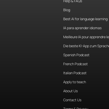
Help & FAQs
Y
esto
es
sol
Blog
Por
ejemplo,
Best AI for language learning
dónde
está
IA para aprender idiomas
es
así
que
n
Meilleure IA pour apprendre l
Estas
palabr
Die beste KI-App zum Sprach
pero
no
muy
Spanish Podcast
French Podcast
que
la
transl
caja
eso
De
Italian Podcast
esto.
Para
re
Apply to teach
aquello.
Est
About Us
Contact Us
aquello.
Has
referirme
a
Terms & Privacy