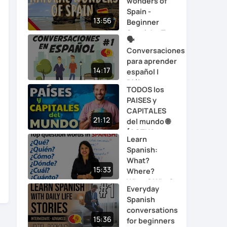
wonders of
Spain -
13:56
Beginner
Spanish - T...
🗣
Conversaciones
para aprender
14:17
español |
Diálog...
TODOS los
PAISES y
CAPITALES
21:12
del mundo 🌐
[ACTUA...
Learn
Spanish:
What?
15:33
Where?
When? Who?
Everyday
Which? H...
Spanish
conversations
15:36
for beginners