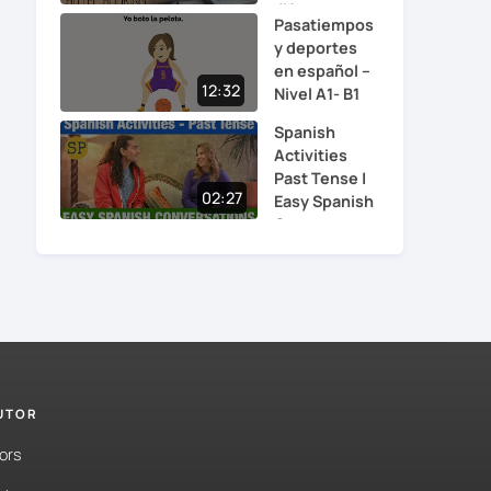
#1
Pasatiempos
y deportes
en español –
12:32
Nivel A1- B1
Spanish
Activities
Past Tense |
02:27
Easy Spanish
Co...
TUTOR
ors