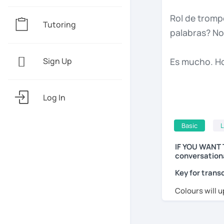
Rol
de
tromp
Tutoring
palabras?
N
Es
mucho.
H
Sign Up
Imagina
que
Log In
La
mesa
de
l
Basic
L
personas.
¡S
IF YOU WANT 
conversationa
lo
hayas
dad
Key for transc
Games,
per
Colours will u
mitad
de
las
entendiste,
y
recopila
tu