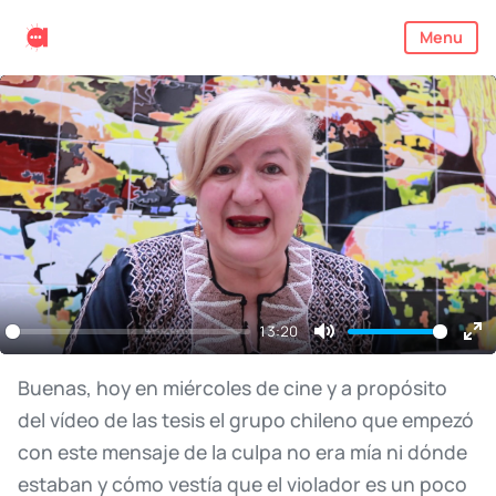
Menu
13:20
Mute
En
ful
Buenas,
hoy
en
miércoles
de
cine
y
a
propósito
del
vídeo
de
las
tesis
el
grupo
chileno
que
empezó
con
este
mensaje
de
la
culpa
no
era
mía
ni
dónde
estaban
y
cómo
vestía
que
el
violador
es
un
poco