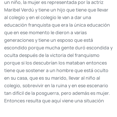
un
niño,
la
mujer
es
representada
por
la
actriz
Maribel
Verdú
y
tiene
un
hijo
que
tiene
que
llevar
al
colegio
y
en
el
colegio
le
van
a
dar
una
educación
franquista
que
era
la
única
educación
que
en
ese
momento
le
dieron
a
varias
generaciones
y
tiene
un
esposo
que
está
escondido
porque
mucha
gente
duró
escondida
y
oculta
después
de
la
victoria
del
franquismo
porque
si
los
descubrían
los
mataban
entonces
tiene
que
sostener
a
un
hombre
que
está
oculto
en
su
casa,
que
es
su
marido,
llevar
al
niño
al
colegio,
sobrevivir
en
la
ruina
y
en
ese
escenario
tan
difícil
de
la
posguerra,
pero
además
es
mujer.
Entonces
resulta
que
aquí
viene
una
situación
que
es
por
la
cual
relaciono
el
vídeo
con
la
película.
Uno
de
los
sacerdotes
que
enseñaba
en