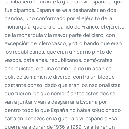
combatieron
durante
la
guerra
civil
española,
que
fue
digamos,
España
se
va
a
desbaratar
en
dos
bandos,
uno
conformado
por
el
ejército
de
la
monarquía,
que
era
el
bando
de
Franco,
el
ejército
de
la
monarquía
y
la
mayor
parte
del
clero,
con
excepción
del
clero
vasco,
y
otro
bando
que
eran
los
republicanos,
que
eran
un
barrio
pinto
de
vascos,
catalanes,
republicanos,
demócratas,
anarquistas,
era
una
sombrilla
de
un
abanico
político
sumamente
diverso,
contra
un
bloque
bastante
consolidado
que
eran
los
nacionalistas,
que
fueron
los
que
nombré
antes
estos
dos
se
van
a
juntar
y
van
a
desgarrar
a
España
por
dentro
todo
lo
que
España
no
había
solucionado
salta
en
pedazos
en
la
guerra
civil
española
Esa
guerra
va
a
durar
de
1936
a
1939,
va
a
tener
un