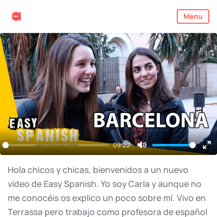
Menu
09:22
Mute
En
ful
Hola
chicos
y
chicas,
bienvenidos
a
un
nuevo
vídeo
de
Easy
Spanish.
Yo
soy
Carla
y
aunque
no
me
conocéis
os
explico
un
poco
sobre
mí.
Vivo
en
Terrassa
pero
trabajo
como
profesora
de
español