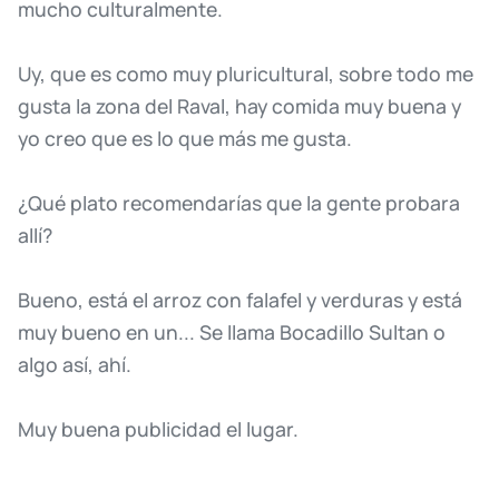
mucho
culturalmente.
Uy,
que
es
como
muy
pluricultural,
sobre
todo
me
gusta
la
zona
del
Raval,
hay
comida
muy
buena
y
yo
creo
que
es
lo
que
más
me
gusta.
¿Qué
plato
recomendarías
que
la
gente
probara
allí?
Bueno,
está
el
arroz
con
falafel
y
verduras
y
está
muy
bueno
en
un...
Se
llama
Bocadillo
Sultan
o
algo
así,
ahí.
Muy
buena
publicidad
el
lugar.
Pues
el
ambiente,
poder
salir
por
la
tarde
e
ir
a
un