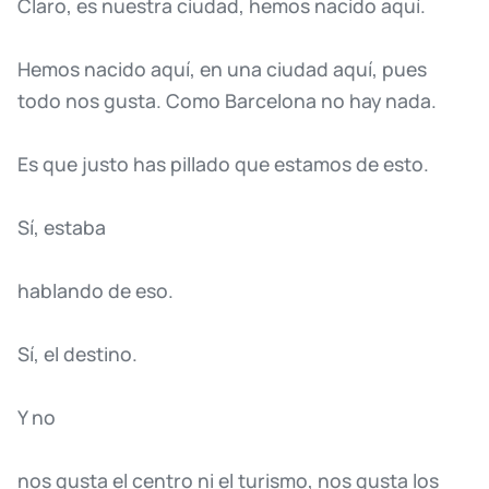
Claro,
es
nuestra
ciudad,
hemos
nacido
aquí.
Hemos
nacido
aquí,
en
una
ciudad
aquí,
pues
todo
nos
gusta.
Como
Barcelona
no
hay
nada.
Es
que
justo
has
pillado
que
estamos
de
esto.
Sí,
estaba
hablando
de
eso.
Sí,
el
destino.
Y
no
nos
gusta
el
centro
ni
el
turismo,
nos
gusta
los