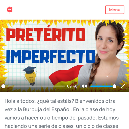
Menu
09:40
Mute
En
ful
Hola
a
todos,
¿qué
tal
estáis?
Bienvenidos
otra
vez
a
la
Burbuja
del
Español.
En
la
clase
de
hoy
vamos
a
hacer
otro
tiempo
del
pasado.
Estamos
haciendo
una
serie
de
clases,
un
ciclo
de
clases