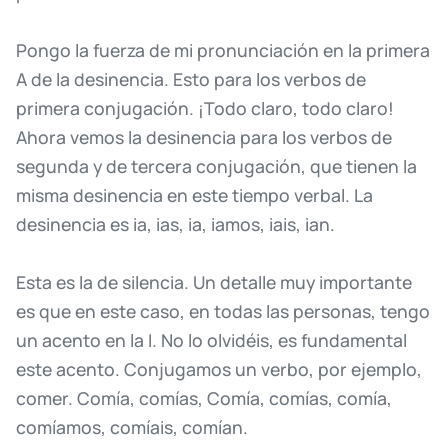
Pongo
la
fuerza
de
mi
pronunciación
en
la
primera
A
de
la
desinencia.
Esto
para
los
verbos
de
primera
conjugación.
¡Todo
claro,
todo
claro!
Ahora
vemos
la
desinencia
para
los
verbos
de
segunda
y
de
tercera
conjugación,
que
tienen
la
misma
desinencia
en
este
tiempo
verbal.
La
desinencia
es
ia,
ias,
ia,
iamos,
iais,
ian.
Esta
es
la
de
silencia.
Un
detalle
muy
importante
es
que
en
este
caso,
en
todas
las
personas,
tengo
un
acento
en
la
I.
No
lo
olvidéis,
es
fundamental
este
acento.
Conjugamos
un
verbo,
por
ejemplo,
comer.
Comía,
comías,
Comía,
comías,
comía,
comíamos,
comíais,
comían.