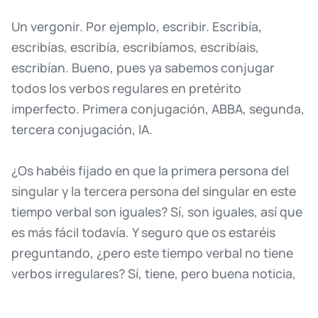
Un
vergonir.
Por
ejemplo,
escribir.
Escribía,
escribías,
escribía,
escribíamos,
escribíais,
escribían.
Bueno,
pues
ya
sabemos
conjugar
todos
los
verbos
regulares
en
pretérito
imperfecto.
Primera
conjugación,
ABBA,
segunda,
tercera
conjugación,
IA.
¿Os
habéis
fijado
en
que
la
primera
persona
del
singular
y
la
tercera
persona
del
singular
en
este
tiempo
verbal
son
iguales?
Sí,
son
iguales,
así
que
es
más
fácil
todavía.
Y
seguro
que
os
estaréis
preguntando,
¿pero
este
tiempo
verbal
no
tiene
verbos
irregulares?
Sí,
tiene,
pero
buena
noticia,
tiene
sólo
tres
verbos
irregulares,
sí,
sí,
exacto,
sólo
tres,
entonces
por
eso
he
dicho
que
es
muy