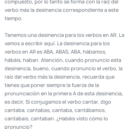
compuesto,
por
lo
tanto
se
forma
con
la
raíz
del
verbo
más
la
desinencia
correspondiente
a
este
tiempo.
Tenemos
una
desinencia
para
los
verbos
en
AR.
La
vamos
a
escribir
aquí.
La
desinencia
para
los
verbos
en
AR
es
ABA,
ABAS,
ABA,
hábamos,
hábáis,
haban.
Atención,
cuando
pronuncio
esta
desinencia,
bueno,
cuando
pronuncio
el
verbo,
la
raíz
del
verbo
más
la
desinencia,
recuerda
que
tienes
que
poner
siempre
la
fuerza
de
la
pronunciación
en
la
primera
A
de
esta
desinencia,
es
decir,
Si
conjugamos
el
verbo
cantar,
digo
cantaba,
cantabas,
cantaba,
cantábamos,
cantabais,
cantaban.
¿Habéis
visto
cómo
lo
pronuncio?