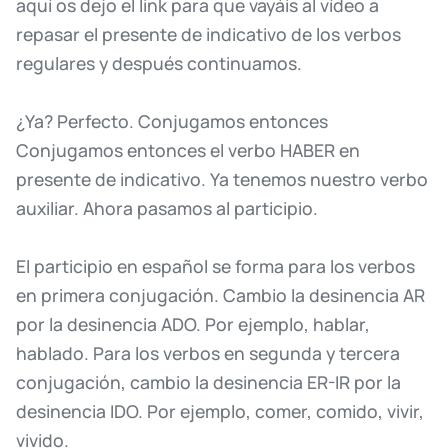
aquí
os
dejo
el
link
para
que
vayáis
al
vídeo
a
repasar
el
presente
de
indicativo
de
los
verbos
regulares
y
después
continuamos.
¿Ya?
Perfecto.
Conjugamos
entonces
Conjugamos
entonces
el
verbo
HABER
en
presente
de
indicativo.
Ya
tenemos
nuestro
verbo
auxiliar.
Ahora
pasamos
al
participio.
El
participio
en
español
se
forma
para
los
verbos
en
primera
conjugación.
Cambio
la
desinencia
AR
por
la
desinencia
ADO.
Por
ejemplo,
hablar,
hablado.
Para
los
verbos
en
segunda
y
tercera
conjugación,
cambio
la
desinencia
ER-IR
por
la
desinencia
IDO.
Por
ejemplo,
comer,
comido,
vivir,
vivido.