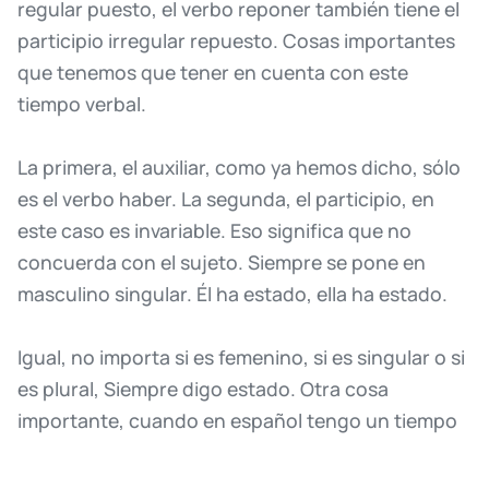
regular
puesto,
el
verbo
reponer
también
tiene
el
participio
irregular
repuesto.
Cosas
importantes
que
tenemos
que
tener
en
cuenta
con
este
tiempo
verbal.
La
primera,
el
auxiliar,
como
ya
hemos
dicho,
sólo
es
el
verbo
haber.
La
segunda,
el
participio,
en
este
caso
es
invariable.
Eso
significa
que
no
concuerda
con
el
sujeto.
Siempre
se
pone
en
masculino
singular.
Él
ha
estado,
ella
ha
estado.
Igual,
no
importa
si
es
femenino,
si
es
singular
o
si
es
plural,
Siempre
digo
estado.
Otra
cosa
importante,
cuando
en
español
tengo
un
tiempo
compuesto,
este
o
otro
tiempo
compuesto,
cualquiera,
es
muy
importante
recordar
que
no
se