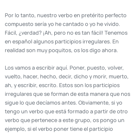
Por
lo
tanto,
nuestro
verbo
en
pretérito
perfecto
compuesto
sería
yo
he
cantado
o
yo
he
vivido.
Fácil,
¿verdad?
¡Ah,
pero
no
es
tan
fácil!
Tenemos
en
español
algunos
participios
irregulares.
En
realidad
son
muy
poquitos,
os
los
digo
ahora.
Los
vamos
a
escribir
aquí.
Poner,
puesto,
volver,
vuelto,
hacer,
hecho,
decir,
dicho
y
morir,
muerto,
ah,
y
escribir,
escrito.
Estos
son
los
participios
irregulares
que
se
forman
de
esta
manera
que
nos
sigue
lo
que
decíamos
antes.
Obviamente,
si
yo
tengo
un
verbo
que
está
formado
a
partir
de
otro
verbo
que
pertenece
a
este
grupo,
os
pongo
un
ejemplo,
si
el
verbo
poner
tiene
el
participio