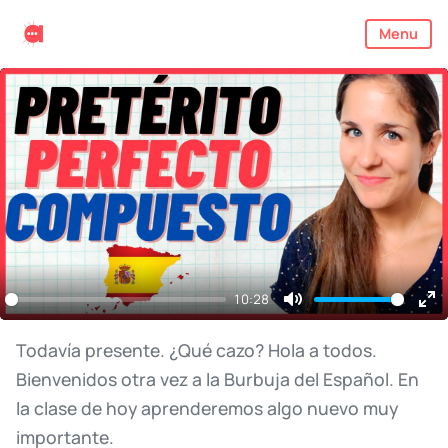
Menu
10:28
Mute
En
ful
Todavía
presente.
¿Qué
cazo?
Hola
a
todos.
Bienvenidos
otra
vez
a
la
Burbuja
del
Español.
En
la
clase
de
hoy
aprenderemos
algo
nuevo
muy
importante.