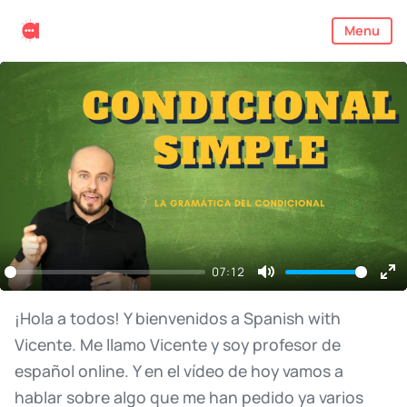
Menu
07:12
Mute
En
ful
¡Hola
a
todos!
Y
bienvenidos
a
Spanish
with
Vicente.
Me
llamo
Vicente
y
soy
profesor
de
español
online.
Y
en
el
vídeo
de
hoy
vamos
a
hablar
sobre
algo
que
me
han
pedido
ya
varios