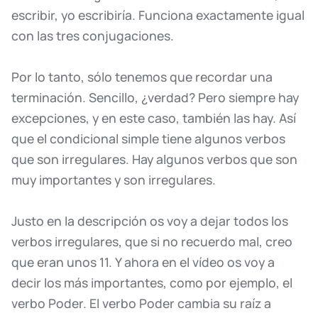
escribir,
yo
escribiría.
Funciona
exactamente
igual
con
las
tres
conjugaciones.
Por
lo
tanto,
sólo
tenemos
que
recordar
una
terminación.
Sencillo,
¿verdad?
Pero
siempre
hay
excepciones,
y
en
este
caso,
también
las
hay.
Así
que
el
condicional
simple
tiene
algunos
verbos
que
son
irregulares.
Hay
algunos
verbos
que
son
muy
importantes
y
son
irregulares.
Justo
en
la
descripción
os
voy
a
dejar
todos
los
verbos
irregulares,
que
si
no
recuerdo
mal,
creo
que
eran
unos
11.
Y
ahora
en
el
vídeo
os
voy
a
decir
los
más
importantes,
como
por
ejemplo,
el
verbo
Poder.
El
verbo
Poder
cambia
su
raíz
a