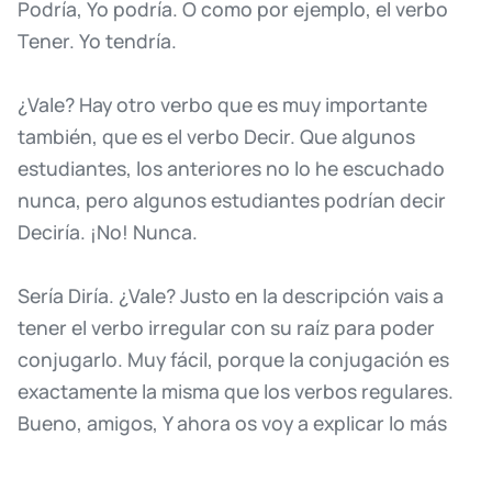
Podría,
Yo
podría.
O
como
por
ejemplo,
el
verbo
Tener.
Yo
tendría.
¿Vale?
Hay
otro
verbo
que
es
muy
importante
también,
que
es
el
verbo
Decir.
Que
algunos
estudiantes,
los
anteriores
no
lo
he
escuchado
nunca,
pero
algunos
estudiantes
podrían
decir
Deciría.
¡No!
Nunca.
Sería
Diría.
¿Vale?
Justo
en
la
descripción
vais
a
tener
el
verbo
irregular
con
su
raíz
para
poder
conjugarlo.
Muy
fácil,
porque
la
conjugación
es
exactamente
la
misma
que
los
verbos
regulares.
Bueno,
amigos,
Y
ahora
os
voy
a
explicar
lo
más
importante,
cuando
utilizamos
el
condicional
simple.